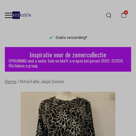
0
Gratis verzending*
Ritva
Inspiratie voor de zomercollectie
Falla
OPRUIMING vind u onder Sale en heeft u vragen bel gerust 0592-313510,
Wij helpen u graag.
Jasje
Home
Ritva Falla Jasje Dorine
Dorine
-
Keskusta