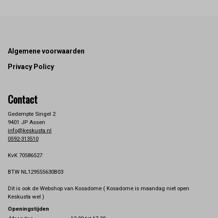
Footer
Algemene voorwaarden
Privacy Policy
Contact
Gedempte Singel 2
9401 JP Assen
info@keskusta.nl
0592-313510
KvK 70586527
BTW NL129555630B03
Dit is ook de Webshop van Kosadome ( Kosadome is maandag niet open
Keskusta wel )
Openingstijden