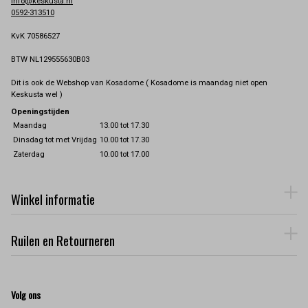
info@keskusta.nl
0592-313510
KvK 70586527
BTW NL129555630B03
Dit is ook de Webshop van Kosadome ( Kosadome is maandag niet open
Keskusta wel )
Openingstijden
Maandag
13.00 tot 17.30
Dinsdag tot met Vrijdag
10.00 tot 17.30
Zaterdag
10.00 tot 17.00
Winkel informatie
Ruilen en Retourneren
Volg ons