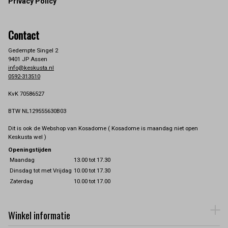
Privacy Policy
Contact
Gedempte Singel 2
9401 JP Assen
info@keskusta.nl
0592-313510
KvK 70586527
BTW NL129555630B03
Dit is ook de Webshop van Kosadome ( Kosadome is maandag niet open
Keskusta wel )
Openingstijden
Maandag
13.00 tot 17.30
Dinsdag tot met Vrijdag
10.00 tot 17.30
Zaterdag
10.00 tot 17.00
Winkel informatie