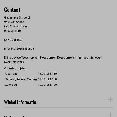
Contact
Gedempte Singel 2
9401 JP Assen
info@keskusta.nl
0592-313510
KvK 70586527
BTW NL129555630B03
Dit is ook de Webshop van Kosadome ( Kosadome is maandag niet open
Keskusta wel )
Openingstijden
Maandag
13.00 tot 17.30
Dinsdag tot met Vrijdag
10.00 tot 17.30
Zaterdag
10.00 tot 17.00
Winkel informatie