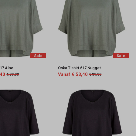
Sale
Sale
617 Aloe
Oska T-shirt 617 Nugget
,40
Vanaf € 53,40
€ 89,00
€ 89,00