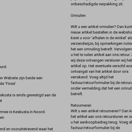
onbeschadigde verpakking zit.
Omruilen
Wilt u een artikel omruilen? Dan kun
nieuw artikel bestellen in de websh
kiest u voor 'afhalen in de winkel' al
verzendwijze, bij opmerkingen notee
het een omruiling betreft. Vervolgen
u het te ruilen artikel aan ons retour.
wij deze ontvangen versturen wij he
artikel op. Het eventuele verschil wor
urd.
ontvangst van het artikel door ons
verrekend. Voeg altijd het
 Website zijn beide een
factuur/retourformulier bij de retou
de ‘Finse’
onder vermelding dat het een omruil
betreft.
kusta is sinds gevestigd aan de
et
Retourneren
Wilt u een artikel retourneren? Dan k
rmee is Keskusta in Noord-
het artikel aan ons retoursturen en 
een
u het aankoopbedrag terug. Voeg alt
factuur/retourformulier bij de
nd en vooruitstrevend waar het