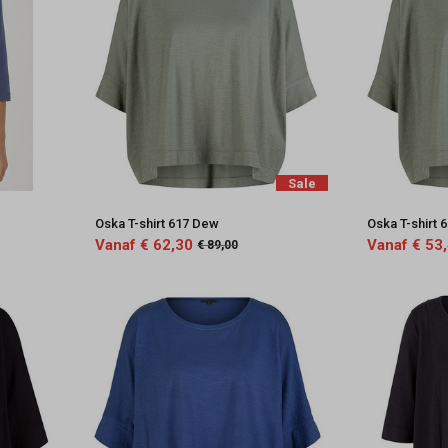
Sale
Oska T-shirt 617 Dew
Oska T-shirt 
Vanaf € 62,30
Vanaf € 53
€ 89,00