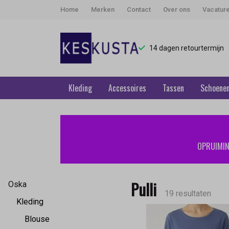
Home
Merken
Contact
Over ons
Vacatur
14 dagen retourtermijn
Kleding
Accessoires
Tassen
Schoene
Pulli
-
OPRUIMING
Keskusta
Pulli
Oska
19 resultaten
Kleding
Blouse