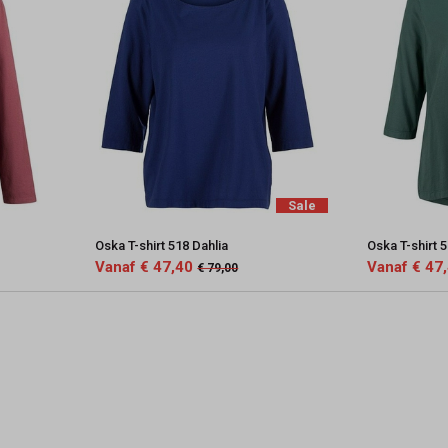
Sale
Oska T-shirt 518 Dahlia
Oska T-shirt 
Vanaf € 47,40
Vanaf € 47
€ 79,00