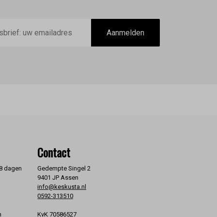
Aanmelden
Contact
 8 dagen
Gedempte Singel 2
9401 JP Assen
info@keskusta.nl
0592-313510
KvK 70586527
n