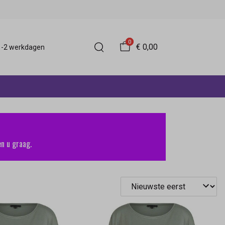
0
€ 0,00
 1-2 werkdagen
n u graag.