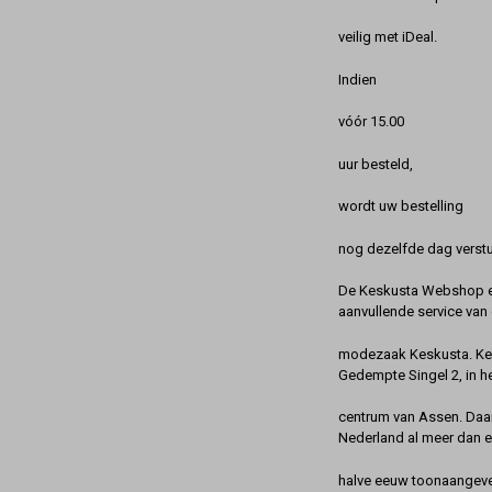
veilig met iDeal.
Indien
vóór 15.00
uur besteld,
wordt uw bestelling
nog dezelfde dag verstu
De Keskusta Webshop en
aanvullende service van 
modezaak Keskusta. Kes
Gedempte Singel 2, in h
centrum van Assen. Daa
Nederland al meer dan 
halve eeuw toonaangeve