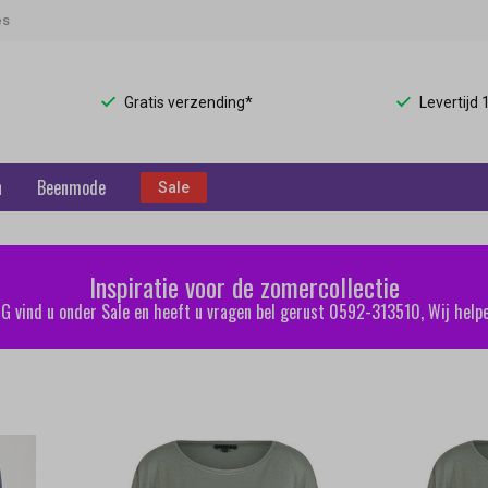
es
Gratis verzending*
Levertijd
n
Beenmode
Sale
Inspiratie voor de zomercollectie
 vind u onder Sale en heeft u vragen bel gerust 0592-313510, Wij helpe