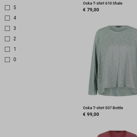
Kies een Maat om op te filteren
Oska T-shirt 610 Shale
5
€ 79,00
4
3
2
1
0
Oska T-shirt 507 Bottle
€ 99,00