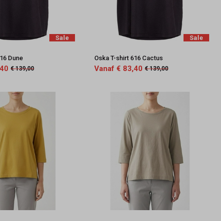
Sale
Sale
616 Dune
Oska T-shirt 616 Cactus
,40
Vanaf € 83,40
€ 139,00
€ 139,00