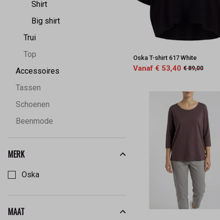
Shirt
Big shirt
Trui
Top
Oska T-shirt 617 White
Vanaf € 53,40
€ 89,00
Accessoires
Tassen
Schoenen
Beenmode
MERK
Kies een Merk om op te filteren
Oska
MAAT