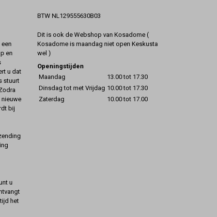
BTW NL129555630B03
Dit is ook de Webshop van Kosadome (
Kosadome is maandag niet open Keskusta
t een
wel )
op en
s
Openingstijden
rt u dat
Maandag
13.00 tot 17.30
s stuurt
Dinsdag tot met Vrijdag
10.00 tot 17.30
 Zodra
Zaterdag
10.00 tot 17.00
t nieuwe
dt bij
rzending
ing
unt u
ontvangt
ijd het