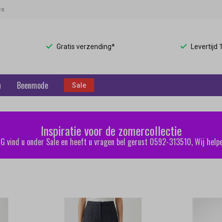
es
Gratis verzending*
Levertijd
n
Beenmode
Sale
Inspiratie voor de zomercollectie
 vind u onder Sale en heeft u vragen bel gerust 0592-313510, Wij helpe