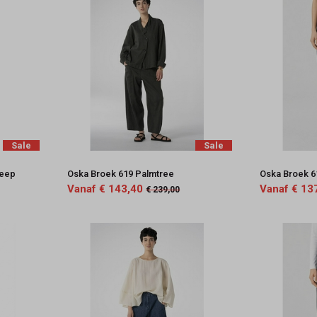
Sale
Sale
reep
Oska Broek 619 Palmtree
Oska Broek 6
Vanaf € 143,40
Vanaf € 13
€ 239,00