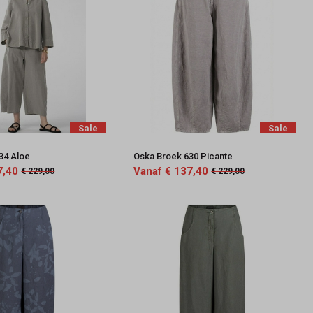
Sale
Sale
34 Aloe
Oska Broek 630 Picante
7,40
Vanaf € 137,40
€ 229,00
€ 229,00