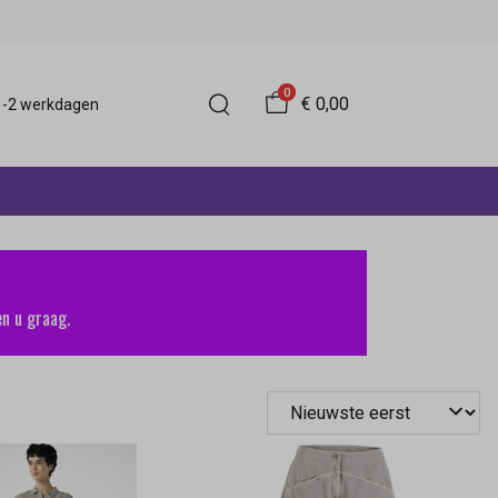
0
€ 0,00
 1-2 werkdagen
n u graag.