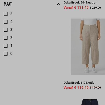
Oska Broek 644 Nugget
MAAT
Vanaf € 131,40
Kies een Maat om op te filteren
€ 219,00
5
4
3
2
1
0
Oska Broek 619 Nettle
Vanaf € 119,40
€ 199,00