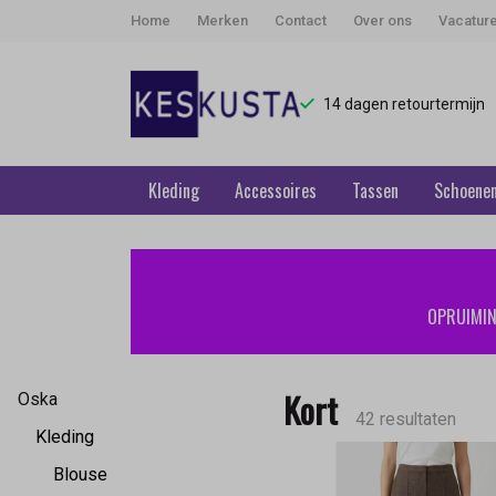
Home
Merken
Contact
Over ons
Vacatur
14 dagen retourtermijn
Kleding
Accessoires
Tassen
Schoene
Kort
-
OPRUIMING
Keskusta
Kort
Oska
42 resultaten
Kleding
Blouse