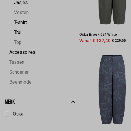
Jasjes
Vesten
T-shirt
Trui
Oska Broek 621 White
Vanaf € 137,40
€ 229,00
Top
Accessoires
Tassen
Schoenen
Beenmode
MERK
Kies een Merk om op te filteren
Oska