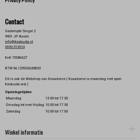
Privacy Policy
Contact
Gedempte Singel 2
9401 JP Assen
info@keskusta.nl
0592-313510
KvK 70586527
BTW NL129555630B03
Dit is ook de Webshop van Kosadome ( Kosadome is maandag niet open
Keskusta wel )
Openingstijden
Maandag
13.00 tot 17.30
Dinsdag tot met Vrijdag
10.00 tot 17.30
Zaterdag
10.00 tot 17.00
Winkel informatie