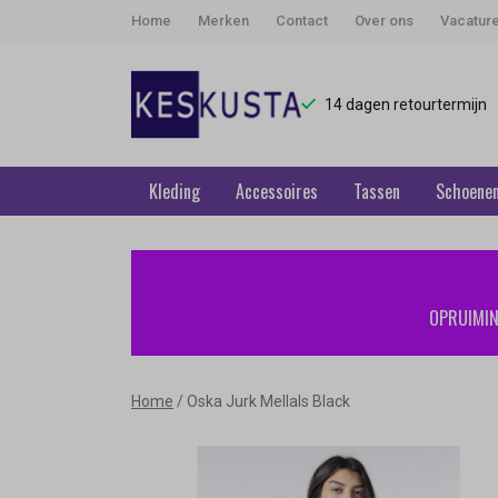
Home
Merken
Contact
Over ons
Vacatur
14 dagen retourtermijn
Kleding
Accessoires
Tassen
Schoene
Oska
Jurk
OPRUIMING
Mellals
Black
Home
Oska Jurk Mellals Black
-