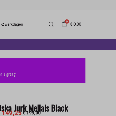
0
€ 0,00
 1-2 werkdagen
n u graag.
ska Jurk Mellals Black
 149,25
€ 199,00