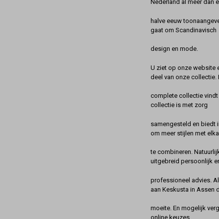
Nederland al meer dan 
halve eeuw toonaangeve
gaat om Scandinavisch
design en mode.
U ziet op onze website 
deel van onze collectie.
complete collectie vindt
collectie is met zorg
samengesteld en biedt 
om meer stijlen met elka
te combineren. Natuurlij
uitgebreid persoonlijk e
professioneel advies. A
aan Keskusta in Assen 
moeite. En mogelijk ver
online keuzes.