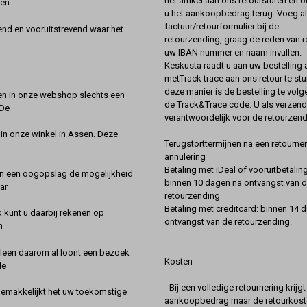
het artikel aan ons retoursturen en 
een
u het aankoopbedrag terug. Voeg alt
factuur/retourformulier bij de
nd en vooruitstrevend waar het
retourzending, graag de reden van r
uw IBAN nummer en naam invullen.
Keskusta raadt u aan uw bestelling a
metTrack trace aan ons retour te stu
deze manier is de bestelling te vol
en in onze webshop slechts een
de Track&Trace code. U als verzend
 De
verantwoordelijk voor de retourzend
 in onze winkel in Assen. Deze
Terugstorttermijnen na een retourner
annulering
Betaling met iDeal of vooruitbetaling
in een oogopslag de mogelijkheid
binnen 10 dagen na ontvangst van 
ar
retourzending
Betaling met creditcard: binnen 14 
k kunt u daarbij rekenen op
ontvangst van de retourzending.
n
lleen daarom al loont een bezoek
Kosten
de
- Bij een volledige retournering krijg
gemakkelijkt het uw toekomstige
aankoopbedrag maar de retourkoste