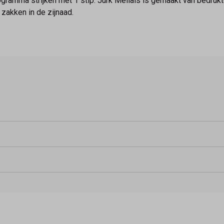
gramma strijken met 1 stip. Jurk Mellals is gemaakt van bedrukte
zakken in de zijnaad.