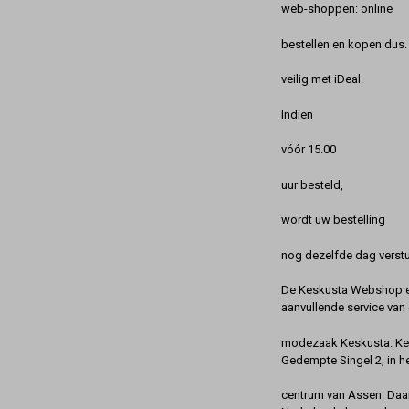
web-shoppen: online
bestellen en kopen dus. 
veilig met iDeal.
Indien
vóór 15.00
uur besteld,
wordt uw bestelling
nog dezelfde dag verstu
De Keskusta Webshop en
aanvullende service van 
modezaak Keskusta. Kes
Gedempte Singel 2, in h
centrum van Assen. Daa