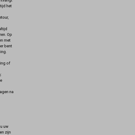
ontvangt
ijd het
etour,
ltijd
ren. Op
gen met
er bent
ing.
ing of
:
de
dagen na
t u uw
n zijn