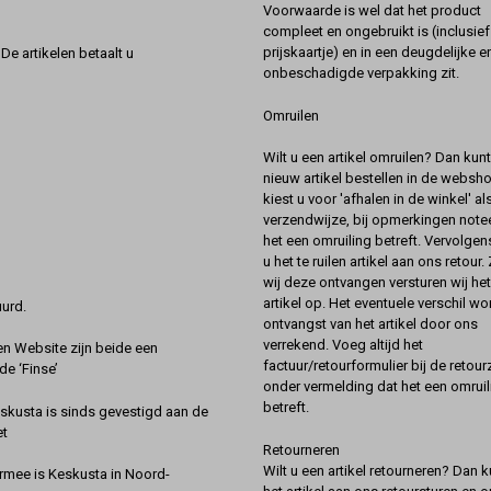
Voorwaarde is wel dat het product
compleet en ongebruikt is (inclusief
prijskaartje) en in een deugdelijke e
De artikelen betaalt u
onbeschadigde verpakking zit.
Omruilen
Wilt u een artikel omruilen? Dan kun
nieuw artikel bestellen in de websh
kiest u voor 'afhalen in de winkel' al
verzendwijze, bij opmerkingen notee
het een omruiling betreft. Vervolgen
u het te ruilen artikel aan ons retour.
wij deze ontvangen versturen wij he
artikel op. Het eventuele verschil wor
urd.
ontvangst van het artikel door ons
verrekend. Voeg altijd het
 Website zijn beide een
factuur/retourformulier bij de retou
de ‘Finse’
onder vermelding dat het een omruil
betreft.
kusta is sinds gevestigd aan de
et
Retourneren
Wilt u een artikel retourneren? Dan k
rmee is Keskusta in Noord-