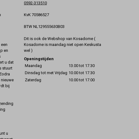
0592-313510
KvK 70586527
n
BTW NL129555630B03
Dit is ook de Webshop van Kosadome (
Kosadome is maandag niet open Keskusta
t een
wel )
op en
s
Openingstijden
rt u dat
Maandag
13.00 tot 17.30
s stuurt
Dinsdag tot met Vrijdag
10.00 tot 17.30
 Zodra
Zaterdag
10.00 tot 17.00
t nieuwe
dt bij
rzending
ing
unt u