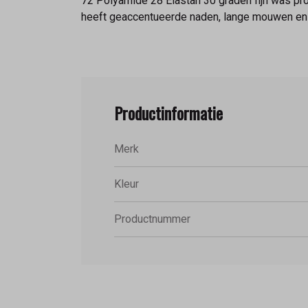
72 Polyamide 28 Elastan 30 graden fijn was pro
heeft geaccentueerde naden, lange mouwen en 
Productinformatie
Merk
Kleur
Productnummer