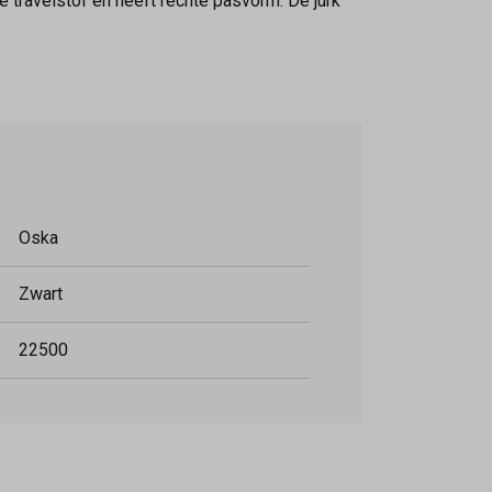
 travelstof en heeft rechte pasvorm. De jurk
Oska
Zwart
22500