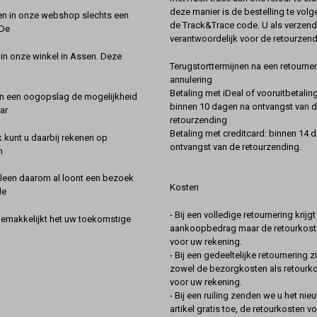
deze manier is de bestelling te vol
en in onze webshop slechts een
de Track&Trace code. U als verzend
 De
verantwoordelijk voor de retourzend
 in onze winkel in Assen. Deze
Terugstorttermijnen na een retourner
annulering
Betaling met iDeal of vooruitbetaling
in een oogopslag de mogelijkheid
binnen 10 dagen na ontvangst van 
ar
retourzending
Betaling met creditcard: binnen 14 
k kunt u daarbij rekenen op
ontvangst van de retourzending.
n
lleen daarom al loont een bezoek
Kosten
de
- Bij een volledige retournering krijg
gemakkelijkt het uw toekomstige
aankoopbedrag maar de retourkoste
voor uw rekening.
- Bij een gedeeltelijke retournering zi
zowel de bezorgkosten als retourk
voor uw rekening.
- Bij een ruiling zenden we u het nie
artikel gratis toe, de retourkosten v