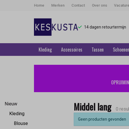
Home
Merken
Contact
Over ons
Vacatur
14 dagen retourtermijn
Kleding
Accessoires
Tassen
Schoene
Middel
lang
OPRUIMING
-
Keskusta
Middel lang
Nieuw
0 resu
Kleding
Geen producten gevonden
Blouse