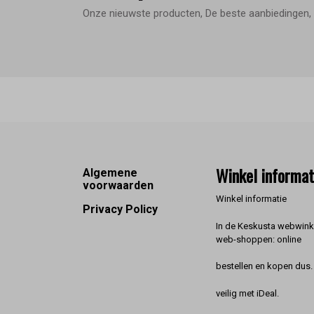
Onze nieuwste producten, De beste aanbiedingen, 
Footer
Winkel informat
Algemene
voorwaarden
Winkel informatie
Privacy Policy
In de Keskusta webwinke
web-shoppen: online
bestellen en kopen dus. 
veilig met iDeal.