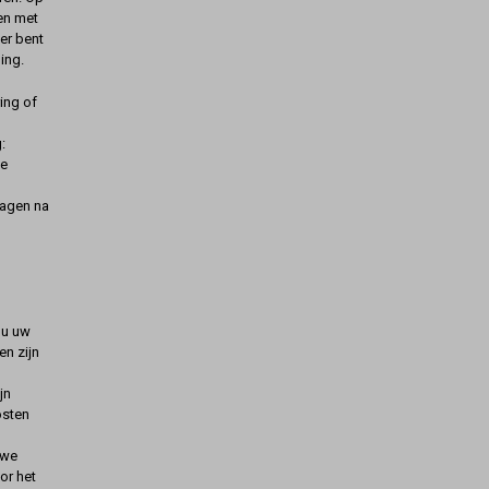
gen met
er bent
ing.
ing of
:
de
dagen na
t u uw
n zijn
jn
osten
uwe
oor het