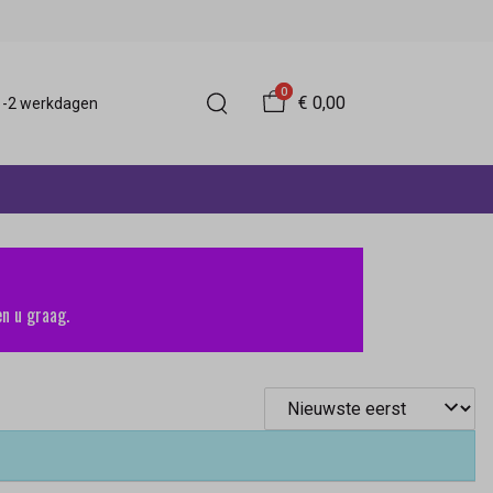
0
€ 0,00
 1-2 werkdagen
n u graag.