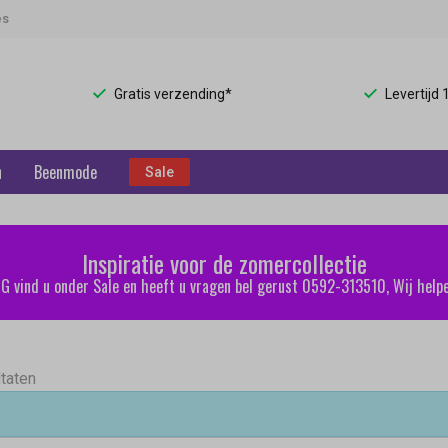
es
Gratis verzending*
Levertijd
n
Beenmode
Sale
Inspiratie voor de zomercollectie
 vind u onder Sale en heeft u vragen bel gerust 0592-313510, Wij helpe
ltaten