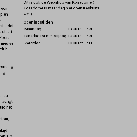
Dit is ook de Webshop van Kosadome (
Kosadome is maandag niet open Keskusta
t een
wel )
op en
s
Openingstijden
rt u dat
Maandag
13.00 tot 17.30
s stuurt
Dinsdag tot met Vrijdag
10.00 tot 17.30
 Zodra
Zaterdag
10.00 tot 17.00
t nieuwe
dt bij
rzending
ing
unt u
ontvangt
ijd het
etour,
ltijd
ren. Op