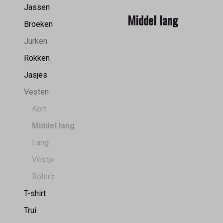
Jassen
Middel lang
Broeken
Jurken
Rokken
Jasjes
Vesten
Kort
Middel lang
Lang
Vestje
Bolero
T-shirt
Trui