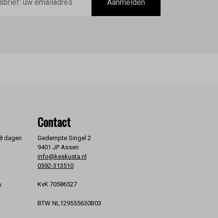
Aanmelden
Contact
 8 dagen
Gedempte Singel 2
9401 JP Assen
info@keskusta.nl
0592-313510
KvK 70586527
n
BTW NL129555630B03