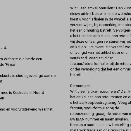
Wilt u een artikel omruilen? Dan kun
nieuw artikel bestellen in de websh
kiest u voor 'afhalen in de winkel' al
verzendwijze, bij opmerkingen notee
het een omruiling betreft. Vervolgen
u het te ruilen artikel aan ons retour.
wij deze ontvangen versturen wij he
artikel op. Het eventuele verschil wor
urd.
ontvangst van het artikel door ons
verrekend. Voeg altijd het
 Website zijn beide een
factuur/retourformulier bij de retou
de ‘Finse’
onder vermelding dat het een omruil
betreft.
kusta is sinds gevestigd aan de
et
Retourneren
Wilt u een artikel retourneren? Dan k
rmee is Keskusta in Noord-
het artikel aan ons retoursturen en 
een
u het aankoopbedrag terug. Voeg alt
factuur/retourformulier bij de
nd en vooruitstrevend waar het
retourzending, graag de reden van r
uw IBAN nummer en naam invullen.
Keskusta raadt u aan uw bestelling a
metTrack trace aan ons retour te stu