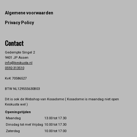
Footer
Algemene voorwaarden
Privacy Policy
Contact
Gedempte Singel 2
9401 JP Assen
info@keskusta.nl
0592-313510
KvK 70586527
BTW NL129555630B03
Dit is ook de Webshop van Kosadome ( Kosadome is maandag niet open
Keskusta wel )
Openingstijden
Maandag
13.00 tot 17.30
Dinsdag tot met Vrijdag
10.00 tot 17.30
Zaterdag
10.00 tot 17.00