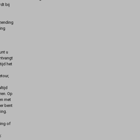
dt bij
rzending
ing
unt u
ontvangt
ijd het
etour,
ltijd
ren. Op
gen met
er bent
ing.
ing of
: