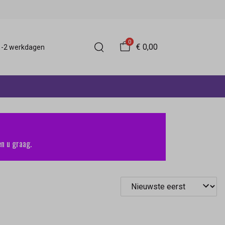
0
€ 0,00
 1-2 werkdagen
n u graag.