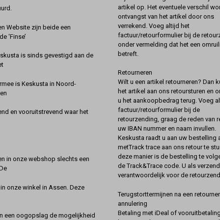
artikel op. Het eventuele verschil wor
urd.
ontvangst van het artikel door ons
verrekend. Voeg altijd het
 Website zijn beide een
factuur/retourformulier bij de retou
de ‘Finse’
onder vermelding dat het een omruil
betreft.
kusta is sinds gevestigd aan de
et
Retourneren
Wilt u een artikel retourneren? Dan k
rmee is Keskusta in Noord-
het artikel aan ons retoursturen en 
een
u het aankoopbedrag terug. Voeg alt
factuur/retourformulier bij de
nd en vooruitstrevend waar het
retourzending, graag de reden van r
uw IBAN nummer en naam invullen.
Keskusta raadt u aan uw bestelling a
metTrack trace aan ons retour te stu
deze manier is de bestelling te vol
en in onze webshop slechts een
de Track&Trace code. U als verzend
 De
verantwoordelijk voor de retourzend
 in onze winkel in Assen. Deze
Terugstorttermijnen na een retourner
annulering
Betaling met iDeal of vooruitbetaling
in een oogopslag de mogelijkheid