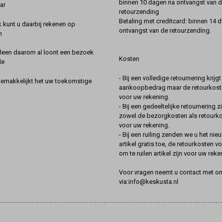
binnen 10 dagen na ontvangst van 
ar
retourzending
Betaling met creditcard: binnen 14 
k kunt u daarbij rekenen op
ontvangst van de retourzending.
n
lleen daarom al loont een bezoek
Kosten
de
- Bij een volledige retournering krijg
gemakkelijkt het uw toekomstige
aankoopbedrag maar de retourkoste
voor uw rekening.
- Bij een gedeeltelijke retournering zi
zowel de bezorgkosten als retourk
voor uw rekening.
- Bij een ruiling zenden we u het nie
artikel gratis toe, de retourkosten v
om te ruilen artikel zijn voor uw reke
Voor vragen neemt u contact met o
via:info@keskusta.nl