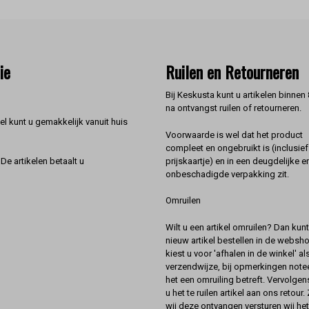
ie
Ruilen en Retourneren
Bij Keskusta kunt u artikelen binnen
na ontvangst ruilen of retourneren.
l kunt u gemakkelijk vanuit huis
Voorwaarde is wel dat het product
compleet en ongebruikt is (inclusief
prijskaartje) en in een deugdelijke e
De artikelen betaalt u
onbeschadigde verpakking zit.
Omruilen
Wilt u een artikel omruilen? Dan kun
nieuw artikel bestellen in de websh
kiest u voor 'afhalen in de winkel' al
verzendwijze, bij opmerkingen notee
het een omruiling betreft. Vervolgen
u het te ruilen artikel aan ons retour.
wij deze ontvangen versturen wij he