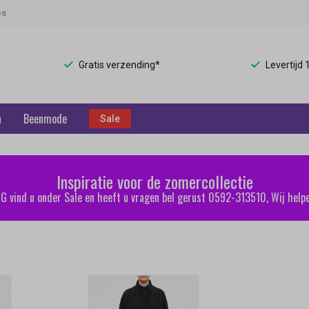
es
Gratis verzending*
Levertijd
n
Beenmode
Sale
Inspiratie voor de zomercollectie
 vind u onder Sale en heeft u vragen bel gerust 0592-313510, Wij helpe