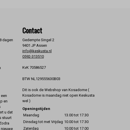
Contact
 8 dagen
Gedempte Singel 2
9401 JP Assen
info@keskusta.nl
0592-313510
KvK 70586527
n
BTW NL129555630B03
Dit is ook de Webshop van Kosadome (
Kosadome is maandag niet open Keskusta
t een
wel )
op en
s
Openingstijden
rt u dat
Maandag
13.00 tot 17.30
s stuurt
Dinsdag tot met Vrijdag
10.00 tot 17.30
 Zodra
Zaterdag
10.00 tot 17.00
t nieuwe