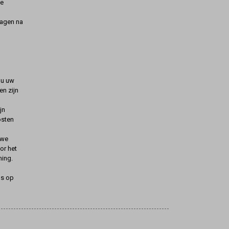
de
dagen na
t u uw
n zijn
jn
osten
uwe
oor het
ning.
ns op