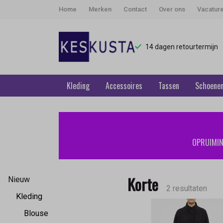
Home
Merken
Contact
Over ons
Vacatur
14 dagen retourtermijn
Kleding
Accessoires
Tassen
Schoene
Korte
-
OPRUIMING
Keskusta
Korte
Nieuw
2 resultaten
Kleding
Blouse