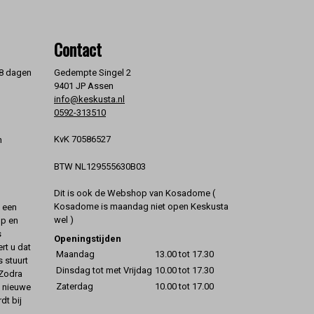
Contact
 8 dagen
Gedempte Singel 2
9401 JP Assen
info@keskusta.nl
0592-313510
KvK 70586527
n
BTW NL129555630B03
Dit is ook de Webshop van Kosadome (
Kosadome is maandag niet open Keskusta
t een
wel )
op en
s
Openingstijden
rt u dat
Maandag
13.00 tot 17.30
s stuurt
Dinsdag tot met Vrijdag
10.00 tot 17.30
 Zodra
Zaterdag
10.00 tot 17.00
t nieuwe
dt bij