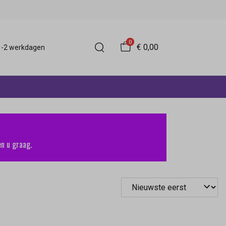
0
€ 0,00
 1-2 werkdagen
n u graag.