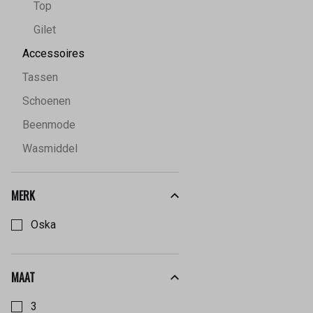
Top
Gilet
Accessoires
Tassen
Schoenen
Beenmode
Wasmiddel
MERK
Kies een Merk om op te filteren
Oska
MAAT
Kies een Maat om op te filteren
3