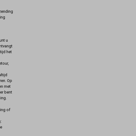
rzending
ing
unt u
ontvangt
ijd het
etour,
ltijd
ren. Op
gen met
er bent
ing.
ing of
:
de