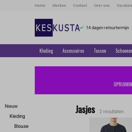
Home
Merken
Contact
Over ons
Vacatur
14 dagen retourtermijn
Kleding
Accessoires
Tassen
Schoene
Jasjes
-
OPRUIMING
Keskusta
Jasjes
Nieuw
2 resultaten
Kleding
Blouse