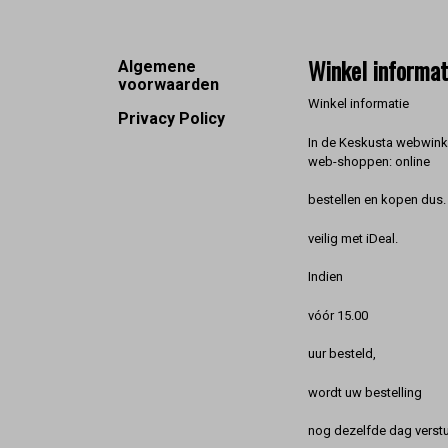
Footer
Winkel informat
Algemene
voorwaarden
Winkel informatie
Privacy Policy
In de Keskusta webwinke
web-shoppen: online
bestellen en kopen dus. 
veilig met iDeal.
Indien
vóór 15.00
uur besteld,
wordt uw bestelling
nog dezelfde dag verstu