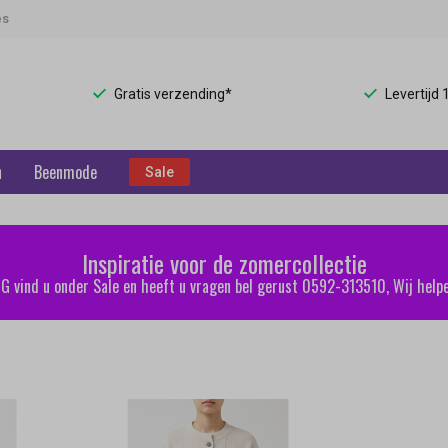
es
Gratis verzending*
Levertijd
n
Beenmode
Sale
Inspiratie voor de zomercollectie
 vind u onder Sale en heeft u vragen bel gerust 0592-313510, Wij helpe