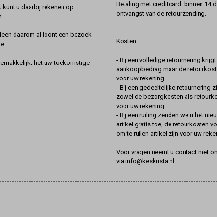
Betaling met creditcard: binnen 14 
k kunt u daarbij rekenen op
ontvangst van de retourzending.
n
lleen daarom al loont een bezoek
Kosten
de
- Bij een volledige retournering krijg
gemakkelijkt het uw toekomstige
aankoopbedrag maar de retourkoste
voor uw rekening.
- Bij een gedeeltelijke retournering zi
zowel de bezorgkosten als retourk
voor uw rekening.
- Bij een ruiling zenden we u het nie
artikel gratis toe, de retourkosten v
om te ruilen artikel zijn voor uw reke
Voor vragen neemt u contact met o
via:info@keskusta.nl