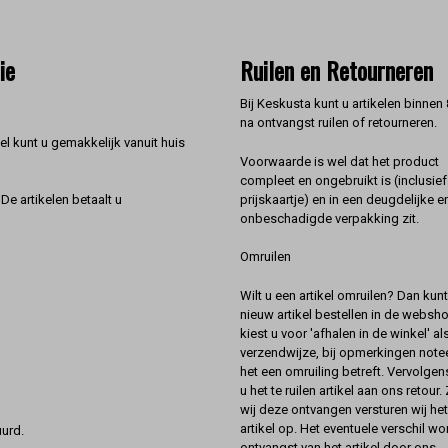
ie
Ruilen en Retourneren
Bij Keskusta kunt u artikelen binnen
na ontvangst ruilen of retourneren.
l kunt u gemakkelijk vanuit huis
Voorwaarde is wel dat het product
compleet en ongebruikt is (inclusief
prijskaartje) en in een deugdelijke e
De artikelen betaalt u
onbeschadigde verpakking zit.
Omruilen
Wilt u een artikel omruilen? Dan kun
nieuw artikel bestellen in de websh
kiest u voor 'afhalen in de winkel' al
verzendwijze, bij opmerkingen notee
het een omruiling betreft. Vervolgen
u het te ruilen artikel aan ons retour.
wij deze ontvangen versturen wij he
artikel op. Het eventuele verschil wor
urd.
ontvangst van het artikel door ons