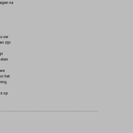
dagen na
t u uw
n zijn
jn
osten
uwe
oor het
ning.
ns op