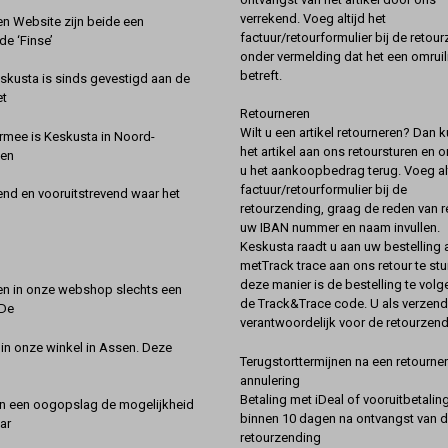
verrekend. Voeg altijd het
 Website zijn beide een
factuur/retourformulier bij de retou
de ‘Finse’
onder vermelding dat het een omruil
betreft.
kusta is sinds gevestigd aan de
et
Retourneren
Wilt u een artikel retourneren? Dan k
rmee is Keskusta in Noord-
het artikel aan ons retoursturen en 
een
u het aankoopbedrag terug. Voeg alt
factuur/retourformulier bij de
nd en vooruitstrevend waar het
retourzending, graag de reden van r
uw IBAN nummer en naam invullen.
Keskusta raadt u aan uw bestelling a
metTrack trace aan ons retour te stu
deze manier is de bestelling te vol
en in onze webshop slechts een
de Track&Trace code. U als verzend
 De
verantwoordelijk voor de retourzend
 in onze winkel in Assen. Deze
Terugstorttermijnen na een retourner
annulering
Betaling met iDeal of vooruitbetaling
in een oogopslag de mogelijkheid
binnen 10 dagen na ontvangst van 
ar
retourzending