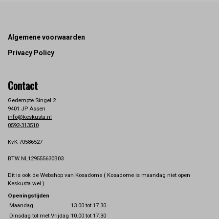
Footer
Algemene voorwaarden
Privacy Policy
Contact
Gedempte Singel 2
9401 JP Assen
info@keskusta.nl
0592-313510
KvK 70586527
BTW NL129555630B03
Dit is ook de Webshop van Kosadome ( Kosadome is maandag niet open
Keskusta wel )
Openingstijden
Maandag
13.00 tot 17.30
Dinsdag tot met Vrijdag
10.00 tot 17.30