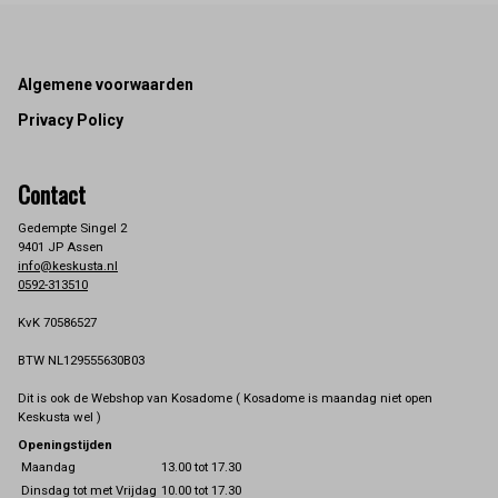
Footer
Algemene voorwaarden
Privacy Policy
Contact
Gedempte Singel 2
9401 JP Assen
info@keskusta.nl
0592-313510
KvK 70586527
BTW NL129555630B03
Dit is ook de Webshop van Kosadome ( Kosadome is maandag niet open
Keskusta wel )
Openingstijden
Maandag
13.00 tot 17.30
Dinsdag tot met Vrijdag
10.00 tot 17.30