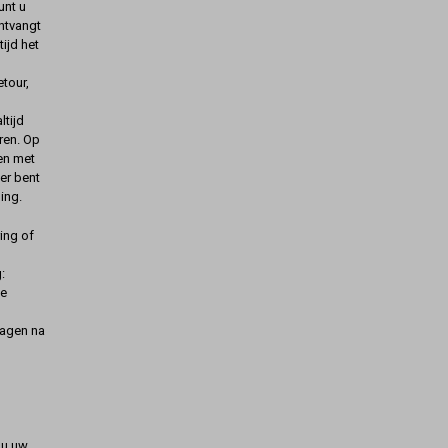
unt u
ontvangt
ijd het
etour,
ltijd
ren. Op
gen met
er bent
ing.
ing of
:
de
dagen na
t u uw