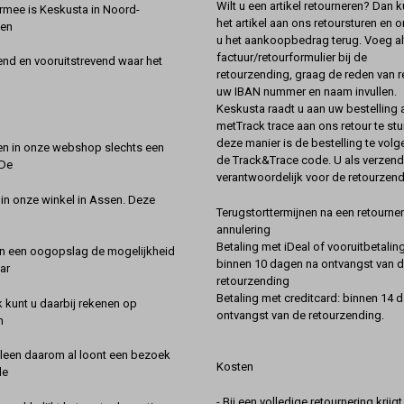
Wilt u een artikel retourneren? Dan k
rmee is Keskusta in Noord-
het artikel aan ons retoursturen en 
een
u het aankoopbedrag terug. Voeg alt
factuur/retourformulier bij de
nd en vooruitstrevend waar het
retourzending, graag de reden van r
uw IBAN nummer en naam invullen.
Keskusta raadt u aan uw bestelling a
metTrack trace aan ons retour te stu
deze manier is de bestelling te vol
en in onze webshop slechts een
de Track&Trace code. U als verzend
 De
verantwoordelijk voor de retourzend
 in onze winkel in Assen. Deze
Terugstorttermijnen na een retourner
annulering
Betaling met iDeal of vooruitbetaling
in een oogopslag de mogelijkheid
binnen 10 dagen na ontvangst van 
ar
retourzending
Betaling met creditcard: binnen 14 
k kunt u daarbij rekenen op
ontvangst van de retourzending.
n
lleen daarom al loont een bezoek
Kosten
de
- Bij een volledige retournering krijg