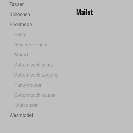
Tassen
Mailot
Schoenen
Beenmode
Panty
Bewerkte Panty
Mailot
Cotten touch panty
Cotton touch Legging
Panty kousen
Cotton touch kousen
Kniekousen
Wasmiddel