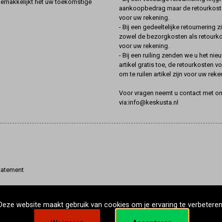
gemakkelijkt het uw toekomstige
aankoopbedrag maar de retourkoste
voor uw rekening.
- Bij een gedeeltelijke retournering zi
zowel de bezorgkosten als retourk
voor uw rekening.
- Bij een ruiling zenden we u het nie
artikel gratis toe, de retourkosten v
om te ruilen artikel zijn voor uw reke
Voor vragen neemt u contact met o
via:info@keskusta.nl
tatement
Deze website maakt gebruik van cookies om je ervaring te verbeteren