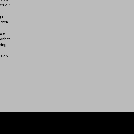
n zijn
jn
osten
uwe
oor het
ning.
ns op
.