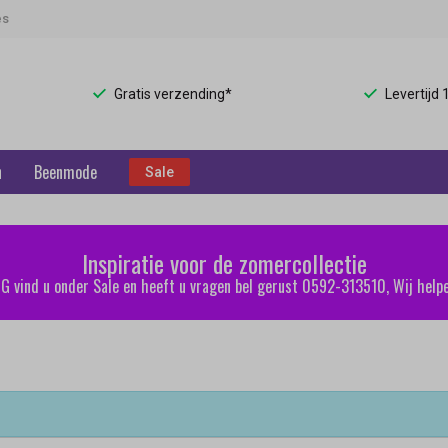
es
Gratis verzending*
Levertijd
n
Beenmode
Sale
Inspiratie voor de zomercollectie
 vind u onder Sale en heeft u vragen bel gerust 0592-313510, Wij helpe