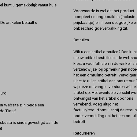
l kunt u gemakkelijk vanuit huis
Voorwaarde is wel dat het product
compleet en ongebruikt is (inclusief
prijskaartje) en in een deugdelijke e
De artikelen betaalt u
onbeschadigde verpakking zit.
Omruilen
Wilt u een artikel omruilen? Dan kun
nieuw artikel bestellen in de websh
kiest u voor 'afhalen in de winkel' al
verzendwijze, bij opmerkingen notee
het een omruiling betreft. Vervolgen
u het te ruilen artikel aan ons retour.
wij deze ontvangen versturen wij he
artikel op. Het eventuele verschil wor
urd.
ontvangst van het artikel door ons
verrekend. Voeg altijd het
 Website zijn beide een
factuur/retourformulier bij de retou
de ‘Finse’
onder vermelding dat het een omruil
betreft.
kusta is sinds gevestigd aan de
et
Retourneren