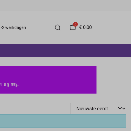
0
€ 0,00
 1-2 werkdagen
n u graag.