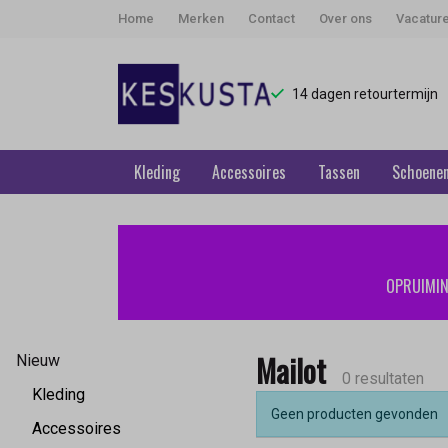
Home
Merken
Contact
Over ons
Vacatur
14 dagen retourtermijn
Kleding
Accessoires
Tassen
Schoene
Mailot
-
OPRUIMING
Keskusta
Mailot
Nieuw
0 resultaten
Kleding
Geen producten gevonden
Accessoires