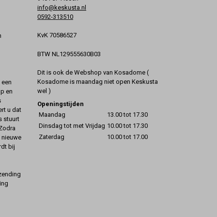
info@keskusta.nl
0592-313510
KvK 70586527
n
BTW NL129555630B03
Dit is ook de Webshop van Kosadome (
Kosadome is maandag niet open Keskusta
t een
wel )
op en
s
Openingstijden
rt u dat
Maandag
13.00 tot 17.30
s stuurt
Dinsdag tot met Vrijdag
10.00 tot 17.30
 Zodra
Zaterdag
10.00 tot 17.00
t nieuwe
dt bij
rzending
ing