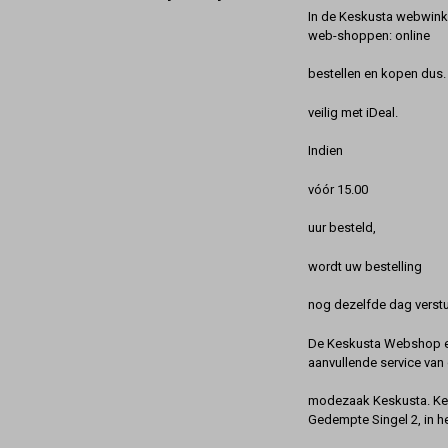
In de Keskusta webwinke
web-shoppen: online
bestellen en kopen dus. 
veilig met iDeal.
Indien
vóór 15.00
uur besteld,
wordt uw bestelling
nog dezelfde dag verstu
De Keskusta Webshop en
aanvullende service van 
modezaak Keskusta. Kes
Gedempte Singel 2, in h