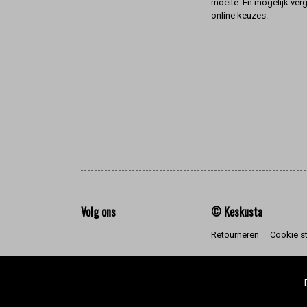
moeite. En mogelijk ver
online keuzes.
Volg ons
© Keskusta
Retourneren
Cookie s