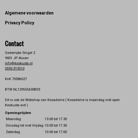
Footer
Algemene voorwaarden
Privacy Policy
Contact
Gedempte Singel 2
9401 JP Assen
info@keskusta.nl
0592-313510
KvK 70586527
BTW NL129555630B03
Dit is ook de Webshop van Kosadome ( Kosadome is maandag niet open
Keskusta wel )
Openingstijden
Maandag
13.00 tot 17.30
Dinsdag tot met Vrijdag
10.00 tot 17.30
Zaterdag
10.00 tot 17.00