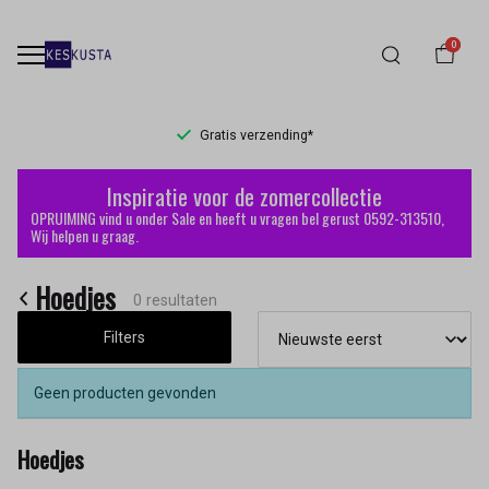
0
Gratis verzending*
Hoedjes
Inspiratie voor de zomercollectie
-
OPRUIMING vind u onder Sale en heeft u vragen bel gerust 0592-313510,
Wij helpen u graag.
Keskusta
Hoedjes
0 resultaten
Filters
Geen producten gevonden
Hoedjes