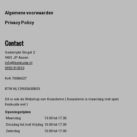
Footer
Algemene voorwaarden
Privacy Policy
Contact
Gedempte Singel 2
9401 JP Assen
info@keskusta.nl
0592-313510
KvK 70586527
BTW NL129555630B03
Dit is ook de Webshop van Kosadome ( Kosadome is maandag niet open
Keskusta wel )
Openingstijden
Maandag
13.00 tot 17.30
Dinsdag tot met Vrijdag
10.00 tot 17.30
Zaterdag
10.00 tot 17.00