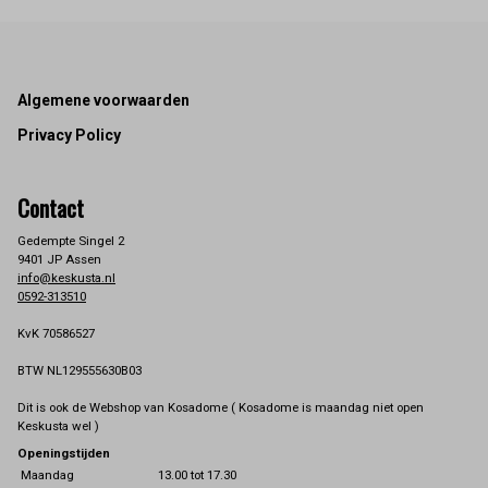
Footer
Algemene voorwaarden
Privacy Policy
Contact
Gedempte Singel 2
9401 JP Assen
info@keskusta.nl
0592-313510
KvK 70586527
BTW NL129555630B03
Dit is ook de Webshop van Kosadome ( Kosadome is maandag niet open
Keskusta wel )
Openingstijden
Maandag
13.00 tot 17.30