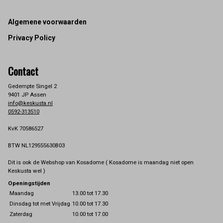
Footer
Algemene voorwaarden
Privacy Policy
Contact
Gedempte Singel 2
9401 JP Assen
info@keskusta.nl
0592-313510
KvK 70586527
BTW NL129555630B03
Dit is ook de Webshop van Kosadome ( Kosadome is maandag niet open
Keskusta wel )
Openingstijden
Maandag
13.00 tot 17.30
Dinsdag tot met Vrijdag
10.00 tot 17.30
Zaterdag
10.00 tot 17.00