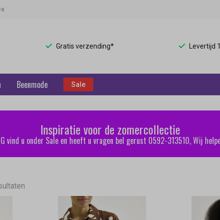
es
Gratis verzending*
Levertijd
n
Beenmode
Sale
Inspiratie voor de zomercollectie
 vind u onder Sale en heeft u vragen bel gerust 0592-313510, Wij helpe
sultaten