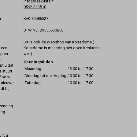
info@keskusta.nl
0592-313510
KvK 70586527
n
BTW NL129555630B03
Dit is ook de Webshop van Kosadome (
Kosadome is maandag niet open Keskusta
t een
wel )
op en
s
Openingstijden
rt u dat
Maandag
13.00 tot 17.30
s stuurt
Dinsdag tot met Vrijdag
10.00 tot 17.30
 Zodra
Zaterdag
10.00 tot 17.00
t nieuwe
dt bij
rzending
ing
unt u