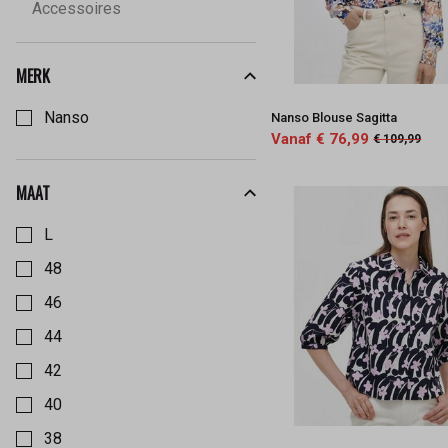
Accessoires
MERK
Kies een Merk om op te filteren
Nanso
Nanso Blouse Sagitta
Vanaf € 76,99
€ 109,99
MAAT
Kies een Maat om op te filteren
L
48
46
44
42
40
38