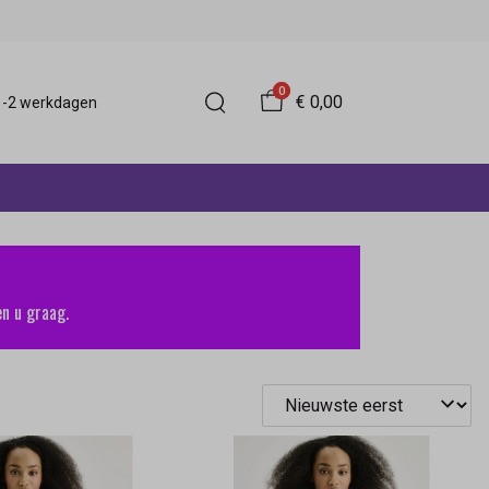
0
€ 0,00
 1-2 werkdagen
n u graag.