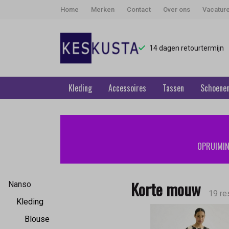
Home
Merken
Contact
Over ons
Vacatur
14 dagen retourtermijn
Kleding
Accessoires
Tassen
Schoene
Korte
mouw
OPRUIMING
-
Keskusta
Korte mouw
Nanso
19 re
Kleding
Blouse