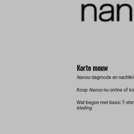
Korte mouw
Nanso
dagmode en nachtkle
Koop
Nanso
nu online of k
Wat begon met basic T-shir
kleding