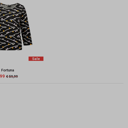
Sale
 Fortuna
,99
€ 59,99