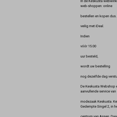
In de Keskusta webwinke
web-shoppen: online
bestellen en kopen dus. 
veilig met iDeal.
Indien
vóór 15.00
uur besteld,
wordt uw bestelling
nog dezelfde dag verstu
De Keskusta Webshop en
aanvullende service van 
modezaak Keskusta. Kes
Gedempte Singel 2, in h
centrum van Assen. Daa