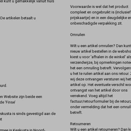
l kunt u gemakkelijk vanuit huis
Voorwaarde is wel dat het product
compleet en ongebruikt is (inclusief
prijskaartje) en in een deugdelijke e
De artikelen betaalt u
onbeschadigde verpakking zit.
Omruilen
Wilt u een artikel omruilen? Dan kun
nieuw artikel bestellen in de websh
kiest u voor 'afhalen in de winkel' al
verzendwijze, bij opmerkingen notee
het een omruiling betreft. Vervolgen
u het te ruilen artikel aan ons retour.
wij deze ontvangen versturen wij he
artikel op. Het eventuele verschil wor
urd.
ontvangst van het artikel door ons
verrekend. Voeg altijd het
 Website zijn beide een
factuur/retourformulier bij de retou
de ‘Finse’
onder vermelding dat het een omruil
betreft.
kusta is sinds gevestigd aan de
et
Retourneren
Wilt u een artikel retourneren? Dan k
rmee is Keskusta in Noord-