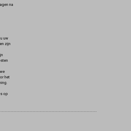
dagen na
t u uw
n zijn
jn
osten
uwe
oor het
ning.
ns op