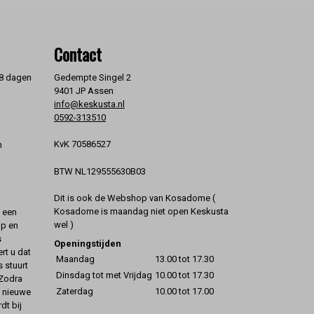
Contact
 8 dagen
Gedempte Singel 2
9401 JP Assen
info@keskusta.nl
0592-313510
KvK 70586527
n
BTW NL129555630B03
Dit is ook de Webshop van Kosadome (
Kosadome is maandag niet open Keskusta
t een
wel )
op en
s
Openingstijden
rt u dat
Maandag
13.00 tot 17.30
s stuurt
Dinsdag tot met Vrijdag
10.00 tot 17.30
 Zodra
Zaterdag
10.00 tot 17.00
t nieuwe
dt bij