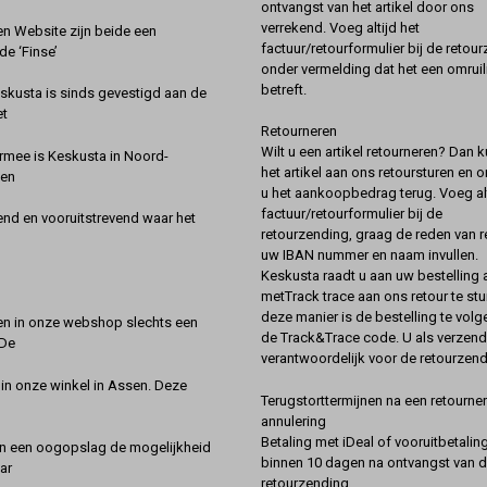
ontvangst van het artikel door ons
verrekend. Voeg altijd het
 Website zijn beide een
factuur/retourformulier bij de retou
de ‘Finse’
onder vermelding dat het een omruil
betreft.
kusta is sinds gevestigd aan de
et
Retourneren
Wilt u een artikel retourneren? Dan k
rmee is Keskusta in Noord-
het artikel aan ons retoursturen en 
een
u het aankoopbedrag terug. Voeg alt
factuur/retourformulier bij de
nd en vooruitstrevend waar het
retourzending, graag de reden van r
uw IBAN nummer en naam invullen.
Keskusta raadt u aan uw bestelling a
metTrack trace aan ons retour te stu
deze manier is de bestelling te vol
en in onze webshop slechts een
de Track&Trace code. U als verzend
 De
verantwoordelijk voor de retourzend
 in onze winkel in Assen. Deze
Terugstorttermijnen na een retourner
annulering
Betaling met iDeal of vooruitbetaling
in een oogopslag de mogelijkheid
binnen 10 dagen na ontvangst van 
ar
retourzending