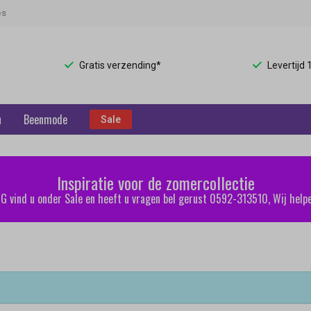
es
Gratis verzending*
Levertijd
n
Beenmode
Sale
Inspiratie voor de zomercollectie
 vind u onder Sale en heeft u vragen bel gerust 0592-313510, Wij helpe