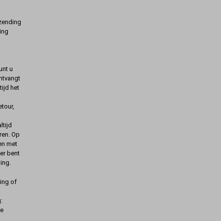
rzending
ing
unt u
ontvangt
ijd het
etour,
ltijd
ren. Op
gen met
er bent
ing.
ing of
:
de