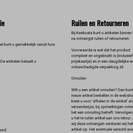
ie
Ruilen en Retourneren
Bij Keskusta kunt u artikelen binnen
na ontvangst ruilen of retourneren.
l kunt u gemakkelijk vanuit huis
Voorwaarde is wel dat het product
compleet en ongebruikt is (inclusief
prijskaartje) en in een deugdelijke e
De artikelen betaalt u
onbeschadigde verpakking zit.
Omruilen
Wilt u een artikel omruilen? Dan kun
nieuw artikel bestellen in de websh
kiest u voor 'afhalen in de winkel' al
verzendwijze, bij opmerkingen notee
het een omruiling betreft. Vervolgen
u het te ruilen artikel aan ons retour.
wij deze ontvangen versturen wij he
artikel op. Het eventuele verschil wor
urd.