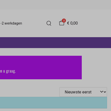
0
€ 0,00
 1-2 werkdagen
n u graag.