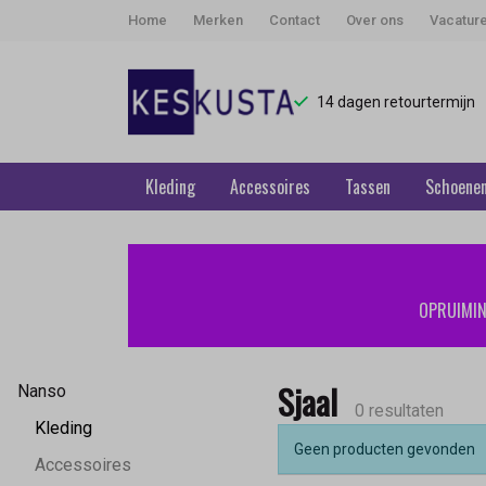
Home
Merken
Contact
Over ons
Vacatur
14 dagen retourtermijn
Kleding
Accessoires
Tassen
Schoene
Sjaal
-
OPRUIMING
Keskusta
Sjaal
Nanso
0 resultaten
Kleding
Geen producten gevonden
Accessoires