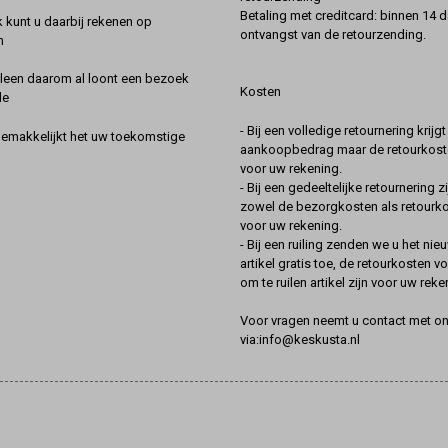
Betaling met creditcard: binnen 14 
k kunt u daarbij rekenen op
ontvangst van de retourzending.
n
lleen daarom al loont een bezoek
Kosten
de
- Bij een volledige retournering krijg
gemakkelijkt het uw toekomstige
aankoopbedrag maar de retourkoste
voor uw rekening.
- Bij een gedeeltelijke retournering zi
zowel de bezorgkosten als retourk
voor uw rekening.
- Bij een ruiling zenden we u het nie
artikel gratis toe, de retourkosten v
om te ruilen artikel zijn voor uw reke
Voor vragen neemt u contact met o
via:info@keskusta.nl