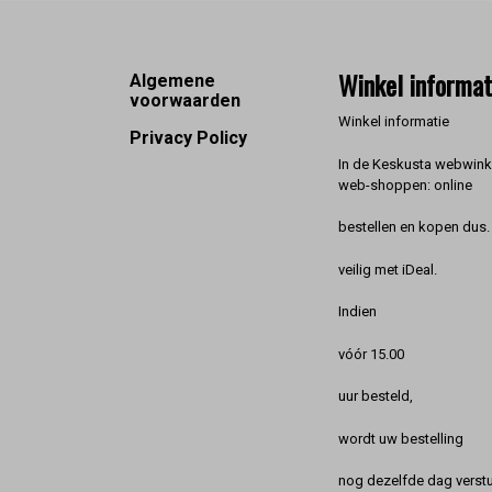
Footer
Winkel informat
Algemene
voorwaarden
Winkel informatie
Privacy Policy
In de Keskusta webwinke
web-shoppen: online
bestellen en kopen dus. 
veilig met iDeal.
Indien
vóór 15.00
uur besteld,
wordt uw bestelling
nog dezelfde dag verstu