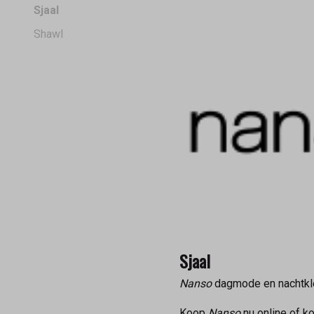
Sjaal
Shawl
Sjaal
Nanso
dagmode en nachtkle
Koop
Nanso
nu online of k