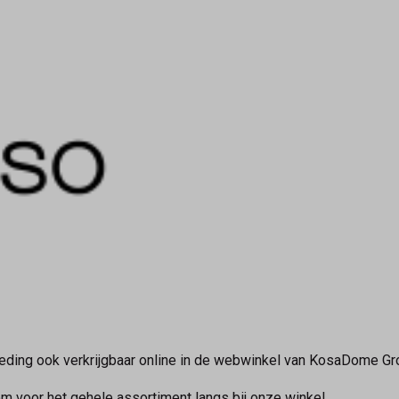
ding ook verkrijgbaar online in de webwinkel van KosaDome Gron
om voor het gehele assortiment langs bij onze winkel