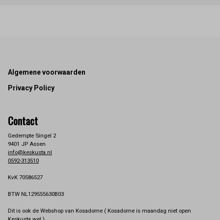
Footer
Algemene voorwaarden
Privacy Policy
Contact
Gedempte Singel 2
9401 JP Assen
info@keskusta.nl
0592-313510
KvK 70586527
BTW NL129555630B03
Dit is ook de Webshop van Kosadome ( Kosadome is maandag niet open
Keskusta wel )