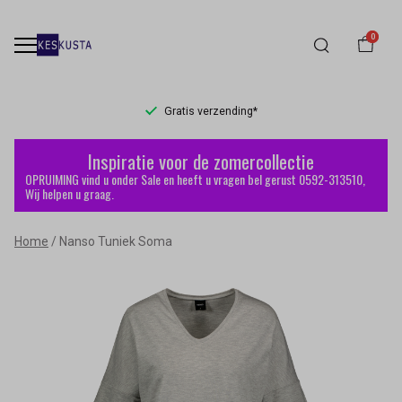
0
Gratis verzending*
Nanso
Inspiratie voor de zomercollectie
Tuniek
OPRUIMING vind u onder Sale en heeft u vragen bel gerust 0592-313510,
Wij helpen u graag.
Soma
Home
Nanso Tuniek Soma
-
Keskusta