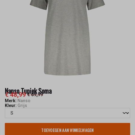
Nanso Tuniek Soma
€ 48,99
€ 69,99
Merk:
Nanso
Kleur:
Grijs
TOEVOEGEN AAN WINKELWAGEN