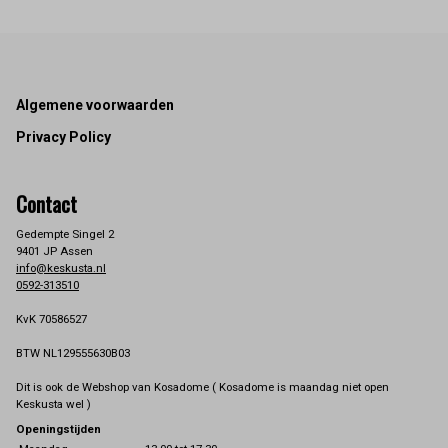
Footer
Algemene voorwaarden
Privacy Policy
Contact
Gedempte Singel 2
9401 JP Assen
info@keskusta.nl
0592-313510
KvK 70586527
BTW NL129555630B03
Dit is ook de Webshop van Kosadome ( Kosadome is maandag niet open
Keskusta wel )
Openingstijden