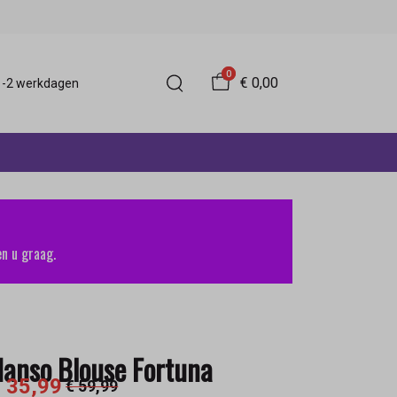
0
€ 0,00
 1-2 werkdagen
n u graag.
anso Blouse Fortuna
 35,99
€ 59,99