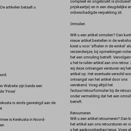
compleet en ongebruikt is (inclusief
prijskaartje) en in een deugdelijke e
De artikelen betaalt u
onbeschadigde verpakking zit.
Omruilen
Wilt u een artikel omruilen? Dan kun
nieuw artikel bestellen in de websh
kiest u voor 'afhalen in de winkel' al
verzendwijze, bij opmerkingen notee
het een omruiling betreft. Vervolgen
u het te ruilen artikel aan ons retour.
wij deze ontvangen versturen wij he
artikel op. Het eventuele verschil wor
urd.
ontvangst van het artikel door ons
verrekend. Voeg altijd het
 Website zijn beide een
factuur/retourformulier bij de retou
de ‘Finse’
onder vermelding dat het een omruil
betreft.
kusta is sinds gevestigd aan de
et
Retourneren
Wilt u een artikel retourneren? Dan k
rmee is Keskusta in Noord-
het artikel aan ons retoursturen en 
een
u het aankoopbedrag terug. Voeg alt