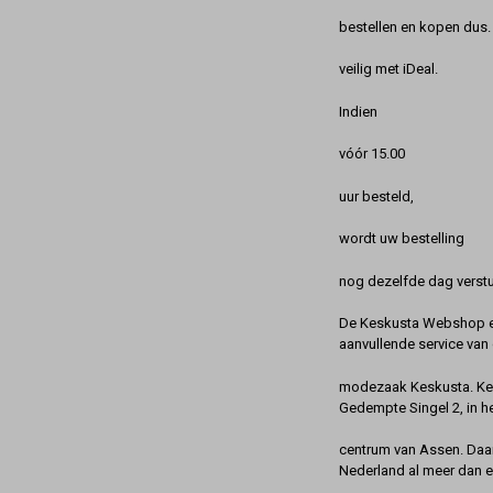
bestellen en kopen dus. 
veilig met iDeal.
Indien
vóór 15.00
uur besteld,
wordt uw bestelling
nog dezelfde dag verstu
De Keskusta Webshop en
aanvullende service van 
modezaak Keskusta. Kes
Gedempte Singel 2, in h
centrum van Assen. Daa
Nederland al meer dan 