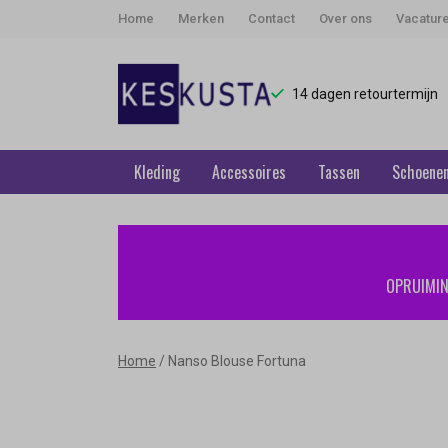
Home
Merken
Contact
Over ons
Vacatur
14 dagen retourtermijn
Kleding
Accessoires
Tassen
Schoene
Nanso
Blouse
OPRUIMING
Fortuna
-
Home
Nanso Blouse Fortuna
Keskusta