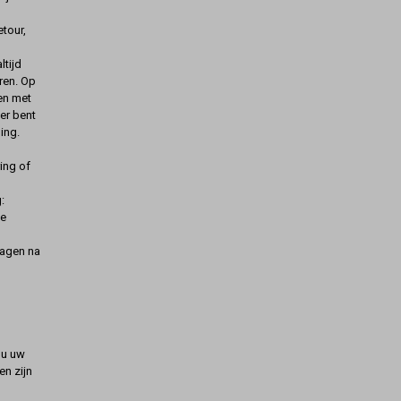
etour,
ltijd
ren. Op
gen met
er bent
ing.
ing of
:
de
dagen na
t u uw
n zijn