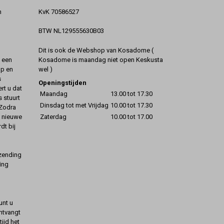
KvK 70586527
n
BTW NL129555630B03
Dit is ook de Webshop van Kosadome (
Kosadome is maandag niet open Keskusta
t een
wel )
op en
s
Openingstijden
rt u dat
Maandag
13.00 tot 17.30
s stuurt
Dinsdag tot met Vrijdag
10.00 tot 17.30
 Zodra
Zaterdag
10.00 tot 17.00
t nieuwe
dt bij
rzending
ing
unt u
ontvangt
ijd het