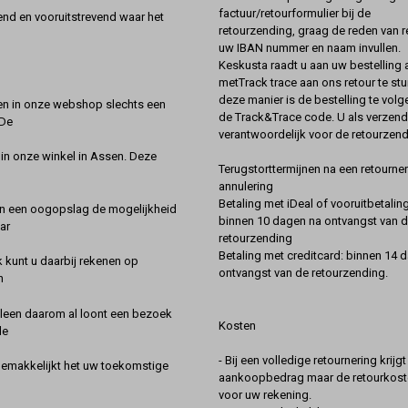
factuur/retourformulier bij de
nd en vooruitstrevend waar het
retourzending, graag de reden van r
uw IBAN nummer en naam invullen.
Keskusta raadt u aan uw bestelling a
metTrack trace aan ons retour te stu
deze manier is de bestelling te vol
en in onze webshop slechts een
de Track&Trace code. U als verzend
 De
verantwoordelijk voor de retourzend
 in onze winkel in Assen. Deze
Terugstorttermijnen na een retourner
annulering
Betaling met iDeal of vooruitbetaling
in een oogopslag de mogelijkheid
binnen 10 dagen na ontvangst van 
ar
retourzending
Betaling met creditcard: binnen 14 
k kunt u daarbij rekenen op
ontvangst van de retourzending.
n
lleen daarom al loont een bezoek
Kosten
de
- Bij een volledige retournering krijg
gemakkelijkt het uw toekomstige
aankoopbedrag maar de retourkoste
voor uw rekening.