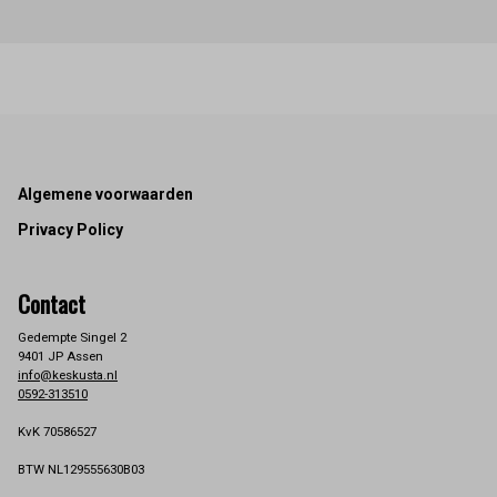
Footer
Algemene voorwaarden
Privacy Policy
Contact
Gedempte Singel 2
9401 JP Assen
info@keskusta.nl
0592-313510
KvK 70586527
BTW NL129555630B03