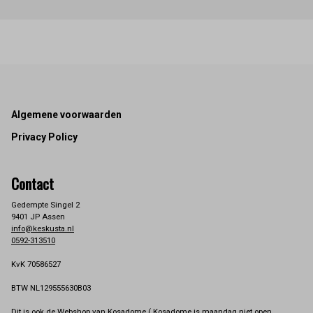
Footer
Algemene voorwaarden
Privacy Policy
Contact
Gedempte Singel 2
9401 JP Assen
info@keskusta.nl
0592-313510
KvK 70586527
BTW NL129555630B03
Dit is ook de Webshop van Kosadome ( Kosadome is maandag niet open