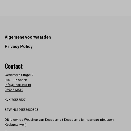
Footer
Algemene voorwaarden
Privacy Policy
Contact
Gedempte Singel 2
9401 JP Assen
info@keskusta.nl
0592-313510
KvK 70586527
BTW NL129555630B03
Dit is ook de Webshop van Kosadome ( Kosadome is maandag niet open
Keskusta wel )