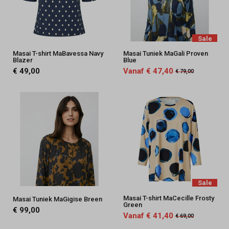
Sale
Masai T-shirt MaBavessa Navy
Masai Tuniek MaGali Proven
Blazer
Blue
€ 49,00
Vanaf € 47,40
€ 79,00
Sale
Masai T-shirt MaCecille Frosty
Masai Tuniek MaGigise Breen
Green
€ 99,00
Vanaf € 41,40
€ 69,00