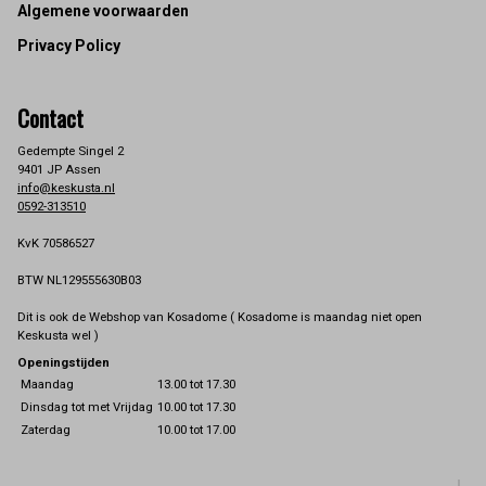
Footer
Algemene voorwaarden
Privacy Policy
Contact
Gedempte Singel 2
9401 JP Assen
info@keskusta.nl
0592-313510
KvK 70586527
BTW NL129555630B03
Dit is ook de Webshop van Kosadome ( Kosadome is maandag niet open
Keskusta wel )
Openingstijden
Maandag
13.00 tot 17.30
Dinsdag tot met Vrijdag
10.00 tot 17.30
Zaterdag
10.00 tot 17.00