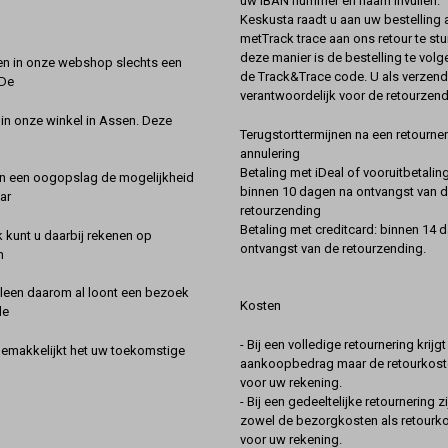
uw IBAN nummer en naam invullen.
Keskusta raadt u aan uw bestelling a
metTrack trace aan ons retour te stu
deze manier is de bestelling te vol
en in onze webshop slechts een
de Track&Trace code. U als verzend
 De
verantwoordelijk voor de retourzend
 in onze winkel in Assen. Deze
Terugstorttermijnen na een retourner
annulering
Betaling met iDeal of vooruitbetaling
in een oogopslag de mogelijkheid
binnen 10 dagen na ontvangst van 
ar
retourzending
Betaling met creditcard: binnen 14 
k kunt u daarbij rekenen op
ontvangst van de retourzending.
n
lleen daarom al loont een bezoek
Kosten
de
- Bij een volledige retournering krijg
gemakkelijkt het uw toekomstige
aankoopbedrag maar de retourkoste
voor uw rekening.
- Bij een gedeeltelijke retournering zi
zowel de bezorgkosten als retourk
voor uw rekening.