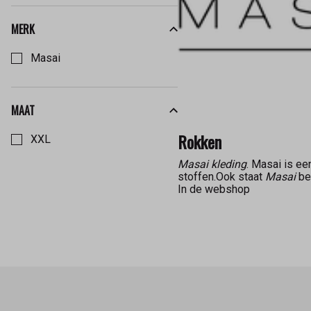
MERK
Kies een Merk om op te filteren
Masai
MAAT
Kies een Maat om op te filteren
Rokken
XXL
Masai kleding
. Masai is ee
stoffen.Ook staat
Masai
bek
In de webshop