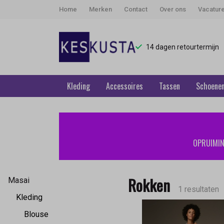
Home
Merken
Contact
Over ons
Vacatur
14 dagen retourtermijn
Kleding
Accessoires
Tassen
Schoene
Rokken
-
OPRUIMING
Keskusta
Rokken
Masai
1 resultaten
Kleding
Blouse