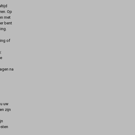
ltijd
ren. Op
gen met
er bent
ing.
ing of
:
de
dagen na
t u uw
n zijn
jn
osten