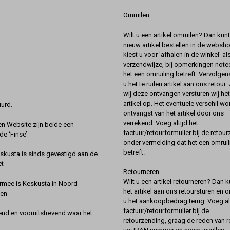
Omruilen
Wilt u een artikel omruilen? Dan kun
nieuw artikel bestellen in de websh
kiest u voor 'afhalen in de winkel' al
verzendwijze, bij opmerkingen notee
het een omruiling betreft. Vervolgen
u het te ruilen artikel aan ons retour.
wij deze ontvangen versturen wij he
artikel op. Het eventuele verschil wor
urd.
ontvangst van het artikel door ons
verrekend. Voeg altijd het
 Website zijn beide een
factuur/retourformulier bij de retou
de ‘Finse’
onder vermelding dat het een omruil
betreft.
kusta is sinds gevestigd aan de
et
Retourneren
Wilt u een artikel retourneren? Dan k
rmee is Keskusta in Noord-
het artikel aan ons retoursturen en 
een
u het aankoopbedrag terug. Voeg alt
factuur/retourformulier bij de
nd en vooruitstrevend waar het
retourzending, graag de reden van r