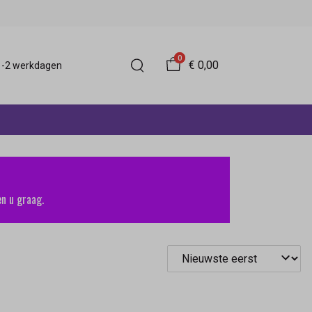
0
€ 0,00
 1-2 werkdagen
n u graag.