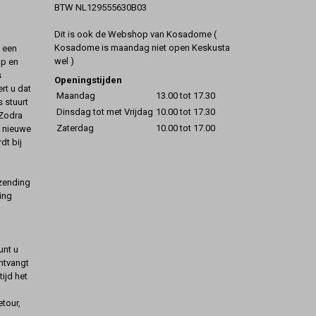
BTW NL129555630B03
Dit is ook de Webshop van Kosadome (
Kosadome is maandag niet open Keskusta
t een
wel )
op en
s
Openingstijden
rt u dat
Maandag
13.00 tot 17.30
s stuurt
Dinsdag tot met Vrijdag
10.00 tot 17.30
 Zodra
Zaterdag
10.00 tot 17.00
t nieuwe
dt bij
rzending
ing
unt u
ontvangt
ijd het
etour,