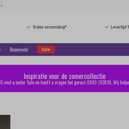
es
Gratis verzending*
Levertijd
n
Beenmode
Sale
Inspiratie voor de zomercollectie
 vind u onder Sale en heeft u vragen bel gerust 0592-313510, Wij helpe