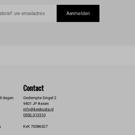
Aanmelden
Contact
 8 dagen
Gedempte Singel 2
9401 JP Assen
info@keskusta.nl
0592-313510
KvK 70586527
n