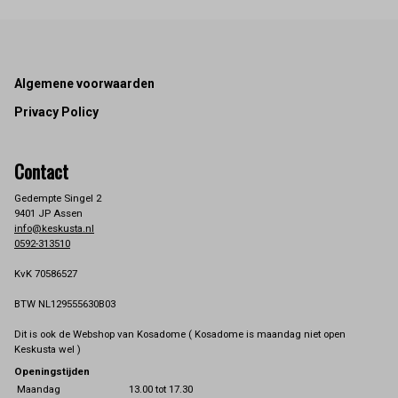
Footer
Algemene voorwaarden
Privacy Policy
Contact
Gedempte Singel 2
9401 JP Assen
info@keskusta.nl
0592-313510
KvK 70586527
BTW NL129555630B03
Dit is ook de Webshop van Kosadome ( Kosadome is maandag niet open
Keskusta wel )
Openingstijden
Maandag
13.00 tot 17.30