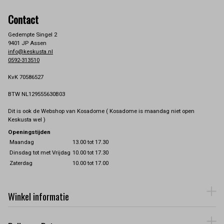
Contact
Gedempte Singel 2
9401 JP Assen
info@keskusta.nl
0592-313510
KvK 70586527
BTW NL129555630B03
Dit is ook de Webshop van Kosadome ( Kosadome is maandag niet open
Keskusta wel )
Openingstijden
Maandag
13.00 tot 17.30
Dinsdag tot met Vrijdag
10.00 tot 17.30
Zaterdag
10.00 tot 17.00
Winkel informatie