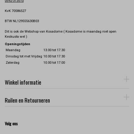
0592-313510
KvK 70586527
BTW NL129555630B03
Dit is ook de Webshop van Kosadome ( Kosadome is maandag niet open
Keskusta wel )
Openingstijden
Maandag
13.00 tot 17.30
Dinsdag tot met Vrijdag
10.00 tot 17.30
Zaterdag
10.00 tot 17.00
Winkel informatie
Ruilen en Retourneren
Volg ons