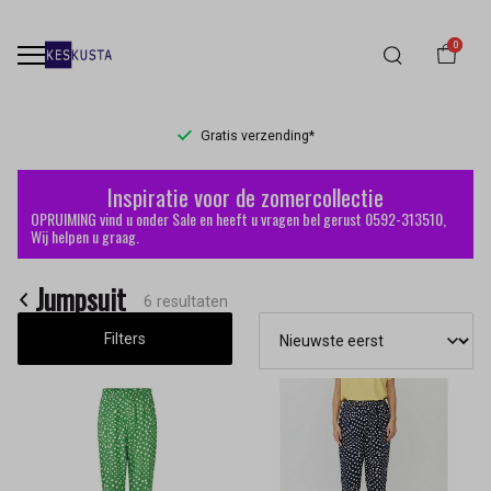
0
Gratis verzending*
Jumpsuit
Inspiratie voor de zomercollectie
-
OPRUIMING vind u onder Sale en heeft u vragen bel gerust 0592-313510,
Wij helpen u graag.
Keskusta
Jumpsuit
6 resultaten
Filters