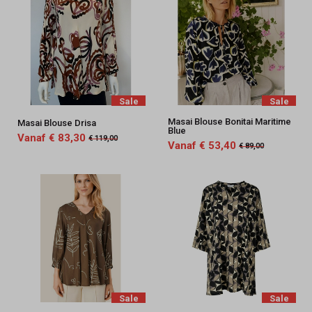
Sale
Sale
Masai Blouse Bonitai Maritime
Masai Blouse Drisa
Blue
Vanaf € 83,30
€ 119,00
Vanaf € 53,40
€ 89,00
Sale
Sale