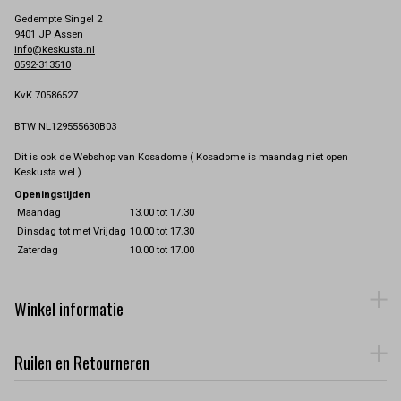
Gedempte Singel 2
9401 JP Assen
info@keskusta.nl
0592-313510
KvK 70586527
BTW NL129555630B03
Dit is ook de Webshop van Kosadome ( Kosadome is maandag niet open
Keskusta wel )
Openingstijden
Maandag
13.00 tot 17.30
Dinsdag tot met Vrijdag
10.00 tot 17.30
Zaterdag
10.00 tot 17.00
Winkel informatie
Ruilen en Retourneren