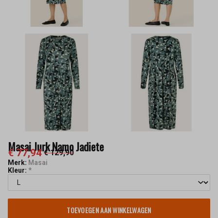
Masai Jurk Namo Jadiete
€ 77,94
€ 129,90
Merk:
Masai
Kleur:
*
TOEVOEGEN AAN WINKELWAGEN