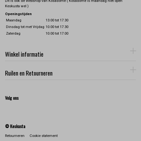
Dit is ook de Webshop van Kosadome ( Kosadome is maandag niet open
Keskusta wel )
Openingstijden
Maandag
13.00 tot 17.30
Dinsdag tot met Vrijdag
10.00 tot 17.30
Zaterdag
10.00 tot 17.00
Winkel informatie
Ruilen en Retourneren
Volg ons
© Keskusta
Retourneren
Cookie statement