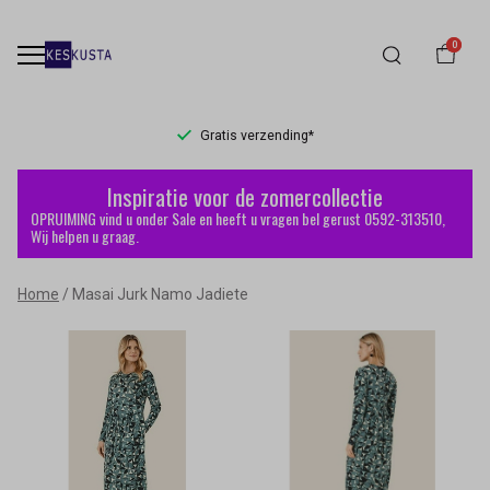
0
Gratis verzending*
Masai
Inspiratie voor de zomercollectie
Jurk
OPRUIMING vind u onder Sale en heeft u vragen bel gerust 0592-313510,
Wij helpen u graag.
Namo
Home
Masai Jurk Namo Jadiete
Jadiete
-
Keskusta