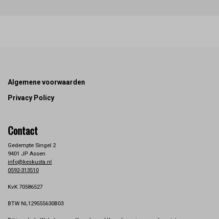
Footer
Algemene voorwaarden
Privacy Policy
Contact
Gedempte Singel 2
9401 JP Assen
info@keskusta.nl
0592-313510
KvK 70586527
BTW NL129555630B03