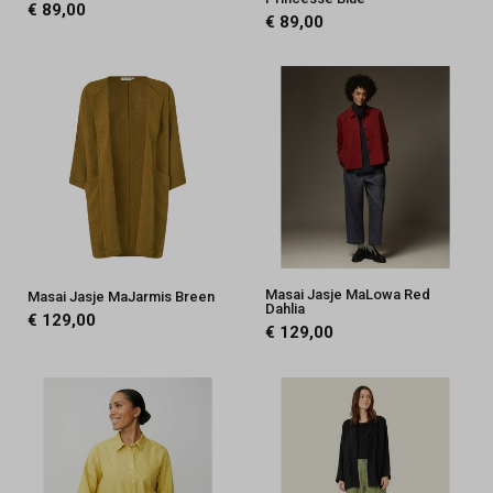
€ 89,00
€ 89,00
Masai Jasje MaLowa Red
Masai Jasje MaJarmis Breen
Dahlia
€ 129,00
€ 129,00