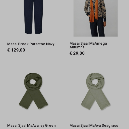
Masai Sjaal MaAmega
Masai Broek Parastoo Navy
Autumnal
€ 129,00
€ 29,00
Masai Sjaal MaAva Ivy Green
Masai Sjaal MaAva Seagrass