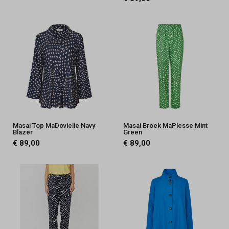
Masai Top MaDovielle Navy
Masai Broek MaPlesse Mint
Blazer
Green
€ 89,00
€ 89,00