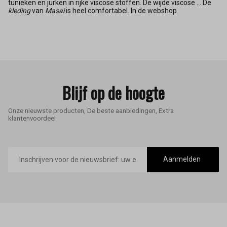
tunieken en jurken in rijke viscose stoffen. De wijde viscose ... De
kleding
van
Masai
is heel comfortabel. In de webshop
Blijf op de hoogte
Onze nieuwste producten, De beste aanbiedingen, Extra
klantenvoordeel
E-
mailadres
Aanmelden