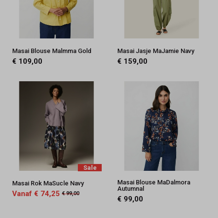
Masai Blouse Malmma Gold
Masai Jasje MaJamie Navy
€ 109,00
€ 159,00
Sale
Masai Blouse MaDalmora
Masai Rok MaSucle Navy
Autumnal
Vanaf € 74,25
€ 99,00
€ 99,00