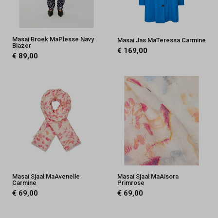
Masai Broek MaPlesse Navy
Masai Jas MaTeressa Carmine
Blazer
€ 169,00
€ 89,00
Masai Sjaal MaAvenelle
Masai Sjaal MaAisora
Carmine
Primrose
€ 69,00
€ 69,00