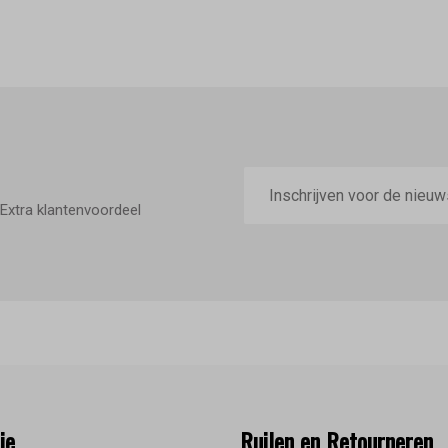
E-
mailadres
Extra klantenvoordeel
ie
Ruilen en Retourneren