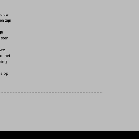
t u uw
n zijn
jn
osten
uwe
oor het
ning.
ns op