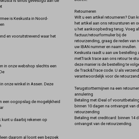
kusta is sinds gevestigd aan de
et
Retourneren
Wilt u een artikel retourneren? Dan k
rmee is Keskusta in Noord-
het artikel aan ons retoursturen en 
een
u het aankoopbedrag terug. Voeg alt
factuur/retourformulier bij de
nd en vooruitstrevend waar het
retourzending, graag de reden van r
uw IBAN nummer en naam invullen.
Keskusta raadt u aan uw bestelling a
metTrack trace aan ons retour te stu
deze manier is de bestelling te vol
en in onze webshop slechts een
de Track&Trace code. U als verzend
 De
verantwoordelijk voor de retourzend
 in onze winkel in Assen. Deze
Terugstorttermijnen na een retourner
annulering
Betaling met iDeal of vooruitbetaling
in een oogopslag de mogelijkheid
binnen 10 dagen na ontvangst van 
ar
retourzending
Betaling met creditcard: binnen 14 
k kunt u daarbij rekenen op
ontvangst van de retourzending.
n
lleen daarom al loont een bezoek