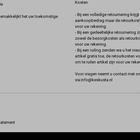
Kosten
de
- Bij een volledige retournering krijg
gemakkelijkt het uw toekomstige
aankoopbedrag maar de retourkoste
voor uw rekening.
- Bij een gedeeltelijke retournering zi
zowel de bezorgkosten als retourk
voor uw rekening.
- Bij een ruiling zenden we u het nie
artikel gratis toe, de retourkosten v
om te ruilen artikel zijn voor uw reke
Voor vragen neemt u contact met o
via:info@keskusta.nl
tatement