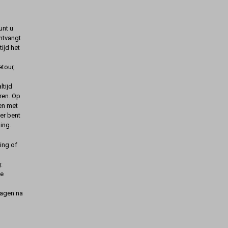
unt u
ontvangt
ijd het
etour,
ltijd
ren. Op
gen met
er bent
ing.
ing of
:
de
dagen na