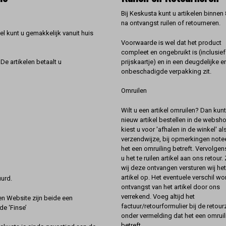
Bij Keskusta kunt u artikelen binnen
na ontvangst ruilen of retourneren.
l kunt u gemakkelijk vanuit huis
Voorwaarde is wel dat het product
compleet en ongebruikt is (inclusief
prijskaartje) en in een deugdelijke e
De artikelen betaalt u
onbeschadigde verpakking zit.
Omruilen
Wilt u een artikel omruilen? Dan kun
nieuw artikel bestellen in de websh
kiest u voor 'afhalen in de winkel' al
verzendwijze, bij opmerkingen notee
het een omruiling betreft. Vervolgen
u het te ruilen artikel aan ons retour.
wij deze ontvangen versturen wij he
artikel op. Het eventuele verschil wor
urd.
ontvangst van het artikel door ons
verrekend. Voeg altijd het
 Website zijn beide een
factuur/retourformulier bij de retou
de ‘Finse’
onder vermelding dat het een omruil
betreft.