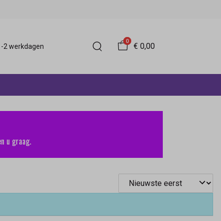
0
€ 0,00
 1-2 werkdagen
n u graag.