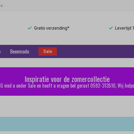
es
Gratis verzending*
Levertijd
n
Beenmode
Sale
Inspiratie voor de zomercollectie
 vind u onder Sale en heeft u vragen bel gerust 0592-313510, Wij helpe