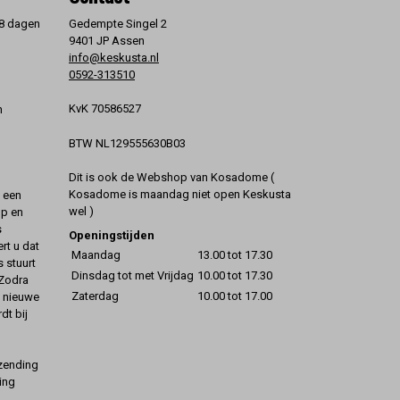
 8 dagen
Gedempte Singel 2
9401 JP Assen
info@keskusta.nl
0592-313510
KvK 70586527
n
BTW NL129555630B03
Dit is ook de Webshop van Kosadome (
Kosadome is maandag niet open Keskusta
t een
wel )
op en
s
Openingstijden
rt u dat
Maandag
13.00 tot 17.30
s stuurt
Dinsdag tot met Vrijdag
10.00 tot 17.30
 Zodra
Zaterdag
10.00 tot 17.00
t nieuwe
dt bij
rzending
ing