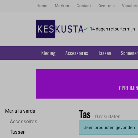
Home
Merken
Contact
Over ons
Vacatur
14 dagen retourtermijn
Kleding
Accessoires
Tassen
Schoene
Tas
-
OPRUIMING
Keskusta
Tas
Maria la verda
0 resultaten
Accessoires
Geen producten gevonden
Tassen