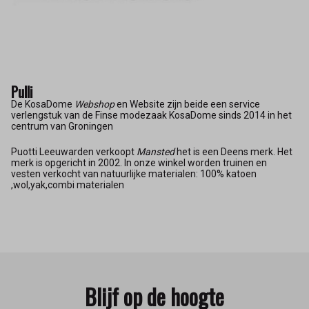
Pulli
De KosaDome
Webshop
en Website zijn beide een service
verlengstuk van de Finse modezaak KosaDome sinds 2014 in het
centrum van Groningen
Puotti Leeuwarden verkoopt
Mansted
het is een Deens merk. Het
merk is opgericht in 2002. In onze winkel worden truinen en
vesten verkocht van natuurlijke materialen: 100% katoen
,wol,yak,combi materialen
Blijf op de hoogte