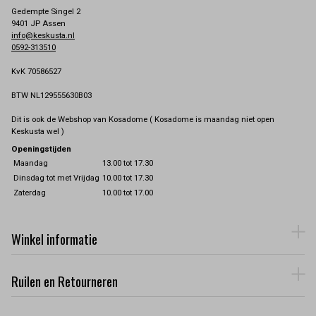
Gedempte Singel 2
9401 JP Assen
info@keskusta.nl
0592-313510
KvK 70586527
BTW NL129555630B03
Dit is ook de Webshop van Kosadome ( Kosadome is maandag niet open
Keskusta wel )
Openingstijden
Maandag
13.00 tot 17.30
Dinsdag tot met Vrijdag
10.00 tot 17.30
Zaterdag
10.00 tot 17.00
Winkel informatie
Ruilen en Retourneren