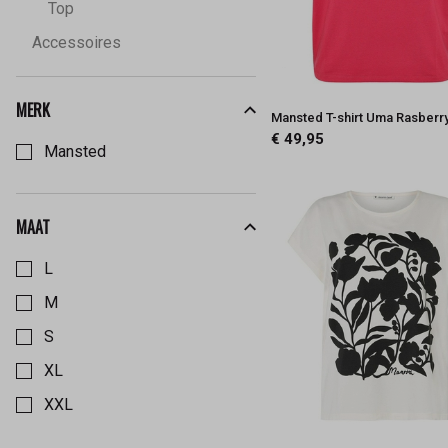
Top
Accessoires
MERK
Mansted T-shirt Uma Rasberr
Kies een Merk om op te filteren
€ 49,95
Mansted
MAAT
Kies een Maat om op te filteren
L
M
S
XL
XXL