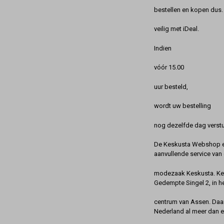
bestellen en kopen dus. 
veilig met iDeal.
Indien
vóór 15.00
uur besteld,
wordt uw bestelling
nog dezelfde dag verstu
De Keskusta Webshop en
aanvullende service van 
modezaak Keskusta. Kes
Gedempte Singel 2, in h
centrum van Assen. Daa
Nederland al meer dan 