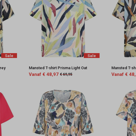
Sale
Sale
Grey
Mansted T-shirt Prisma Light Oat
Mansted T-sh
Vanaf € 48,97
Vanaf € 48
€ 69,95