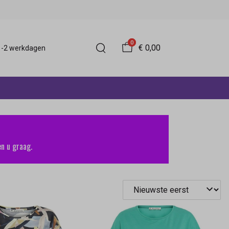
0
€ 0,00
 1-2 werkdagen
n u graag.