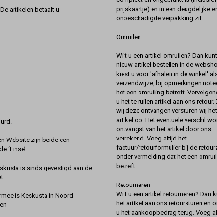
prijskaartje) en in een deugdelijke e
De artikelen betaalt u
onbeschadigde verpakking zit.
Omruilen
Wilt u een artikel omruilen? Dan kun
nieuw artikel bestellen in de websh
kiest u voor 'afhalen in de winkel' al
verzendwijze, bij opmerkingen notee
het een omruiling betreft. Vervolgen
u het te ruilen artikel aan ons retour.
wij deze ontvangen versturen wij he
artikel op. Het eventuele verschil wor
urd.
ontvangst van het artikel door ons
verrekend. Voeg altijd het
 Website zijn beide een
factuur/retourformulier bij de retou
de ‘Finse’
onder vermelding dat het een omruil
betreft.
kusta is sinds gevestigd aan de
et
Retourneren
Wilt u een artikel retourneren? Dan k
rmee is Keskusta in Noord-
het artikel aan ons retoursturen en 
een
u het aankoopbedrag terug. Voeg alt