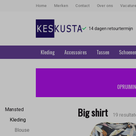
Home
Merken
Contact
Over ons
Vacatur
14 dagen retourtermijn
Kleding
Accessoires
Tassen
Schoene
Big
shirt
OPRUIMING
-
Keskusta
Big shirt
Mansted
19 resultat
Kleding
Blouse