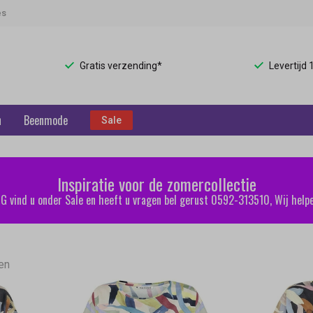
es
Gratis verzending*
Levertijd
n
Beenmode
Sale
Inspiratie voor de zomercollectie
 vind u onder Sale en heeft u vragen bel gerust 0592-313510, Wij helpe
en