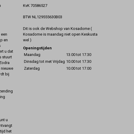
KvK 70586527
n
BTW NL129555630B03
Dit is ook de Webshop van Kosadome (
Kosadome is maandag niet open Keskusta
t een
wel )
op en
s
Openingstijden
rt u dat
Maandag
13.00 tot 17.30
s stuurt
Dinsdag tot met Vrijdag
10.00 tot 17.30
 Zodra
Zaterdag
10.00 tot 17.00
t nieuwe
dt bij
rzending
ing
unt u
ontvangt
ijd het