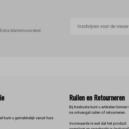
E-
mailadres
Extra klantenvoordeel
ie
Ruilen en Retourneren
Bij Keskusta kunt u artikelen binnen
na ontvangst ruilen of retourneren.
l kunt u gemakkelijk vanuit huis
Voorwaarde is wel dat het product
compleet en ongebruikt is (inclusief