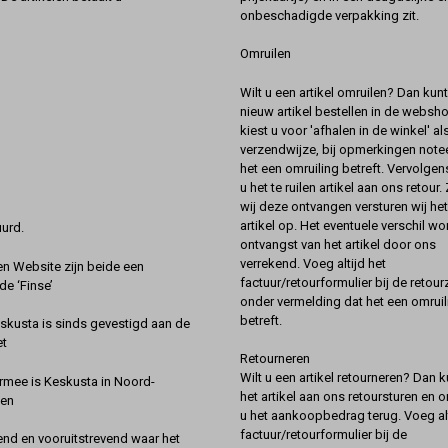
onbeschadigde verpakking zit.
Omruilen
Wilt u een artikel omruilen? Dan kun
nieuw artikel bestellen in de websh
kiest u voor 'afhalen in de winkel' al
verzendwijze, bij opmerkingen notee
het een omruiling betreft. Vervolgen
u het te ruilen artikel aan ons retour.
wij deze ontvangen versturen wij he
artikel op. Het eventuele verschil wor
urd.
ontvangst van het artikel door ons
verrekend. Voeg altijd het
 Website zijn beide een
factuur/retourformulier bij de retou
de ‘Finse’
onder vermelding dat het een omruil
betreft.
kusta is sinds gevestigd aan de
et
Retourneren
Wilt u een artikel retourneren? Dan k
rmee is Keskusta in Noord-
het artikel aan ons retoursturen en 
een
u het aankoopbedrag terug. Voeg alt
factuur/retourformulier bij de
nd en vooruitstrevend waar het