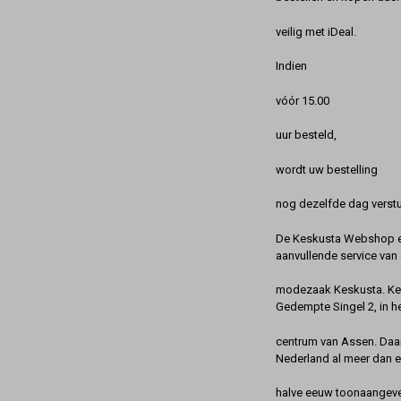
veilig met iDeal.
Indien
vóór 15.00
uur besteld,
wordt uw bestelling
nog dezelfde dag verstu
De Keskusta Webshop en
aanvullende service van 
modezaak Keskusta. Kes
Gedempte Singel 2, in h
centrum van Assen. Daa
Nederland al meer dan 
halve eeuw toonaangeve