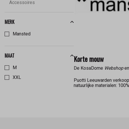
Accessoires
MERK
Kies een Merk om op te filteren
Mansted
MAAT
Korte mouw
Kies een Maat om op te filteren
M
De KosaDome
Webshop
en
XXL
Puotti Leeuwarden verkoo
natuurlijke materialen: 10