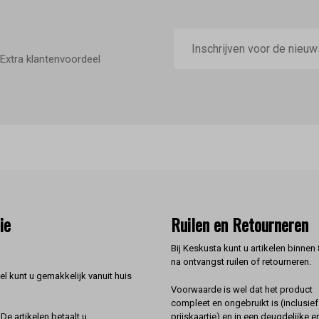
E-
mailadres
Extra klantenvoordeel
ie
Ruilen en Retourneren
Bij Keskusta kunt u artikelen binnen
na ontvangst ruilen of retourneren.
l kunt u gemakkelijk vanuit huis
Voorwaarde is wel dat het product
compleet en ongebruikt is (inclusief
prijskaartje) en in een deugdelijke e
De artikelen betaalt u