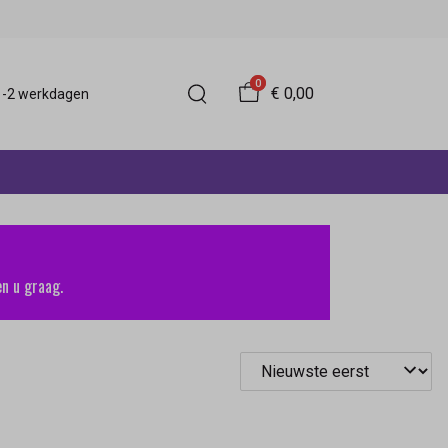
0
€ 0,00
 1-2 werkdagen
n u graag.