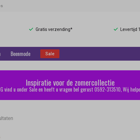
es
Gratis verzending*
Levertijd
n
Beenmode
Sale
Inspiratie voor de zomercollectie
 vind u onder Sale en heeft u vragen bel gerust 0592-313510, Wij helpe
ultaten