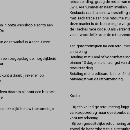
retourzending, graag de reden van r
uw IBAN nummer en naam invullen.
Keskusta raadt u aan uw bestelling a
metTrack trace aan ons retour te stu
deze manier is de bestelling te vol
en in onze webshop slechts een
de Track&Trace code. U als verzend
 De
verantwoordelijk voor de retourzend
 in onze winkel in Assen. Deze
Terugstorttermijnen na een retourner
annulering
Betaling met iDeal of vooruitbetaling
in een oogopslag de mogelijkheid
binnen 10 dagen na ontvangst van 
ar
retourzending
Betaling met creditcard: binnen 14 
k kunt u daarbij rekenen op
ontvangst van de retourzending.
n
lleen daarom al loont een bezoek
Kosten
de
- Bij een volledige retournering krijg
gemakkelijkt het uw toekomstige
aankoopbedrag maar de retourkoste
voor uw rekening.
- Bij een gedeeltelijke retournering zi
zowel de bezorgkosten als retourk