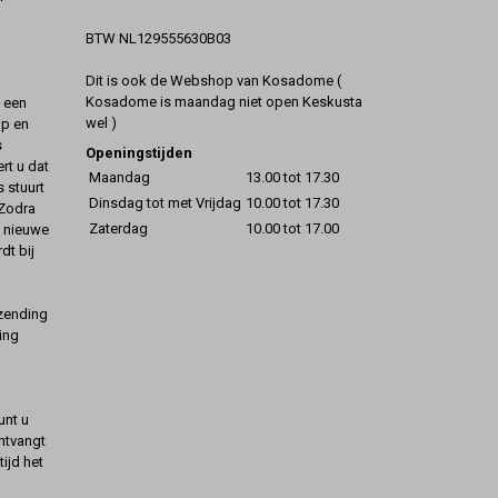
BTW NL129555630B03
Dit is ook de Webshop van Kosadome (
Kosadome is maandag niet open Keskusta
t een
wel )
op en
s
Openingstijden
rt u dat
Maandag
13.00 tot 17.30
s stuurt
Dinsdag tot met Vrijdag
10.00 tot 17.30
 Zodra
Zaterdag
10.00 tot 17.00
t nieuwe
dt bij
rzending
ing
unt u
ontvangt
ijd het