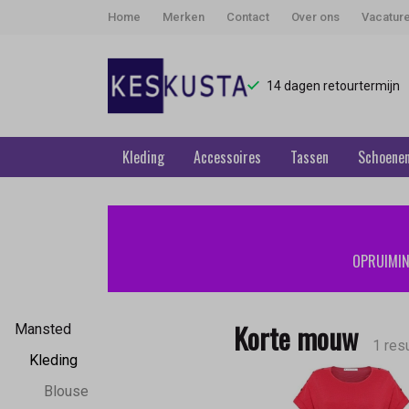
Home
Merken
Contact
Over ons
Vacatur
14 dagen retourtermijn
Kleding
Accessoires
Tassen
Schoene
Korte
mouw
OPRUIMING
-
Keskusta
Korte mouw
Mansted
1 res
Kleding
Blouse