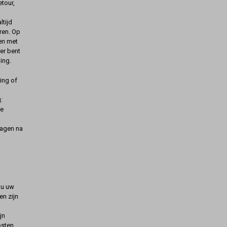
etour,
ltijd
ren. Op
gen met
er bent
ing.
ing of
:
de
dagen na
t u uw
n zijn
jn
osten