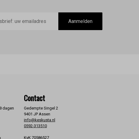
Aanmelden
Contact
 8 dagen
Gedempte Singel 2
9401 JP Assen
info@keskusta.nl
0592-313510
KvK 70586527
n