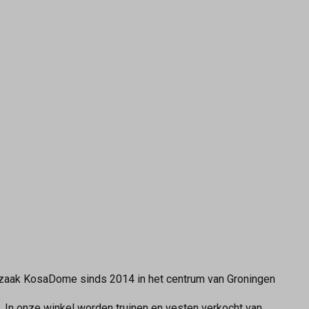
ezaak KosaDome sinds 2014 in het centrum van Groningen
. In onze winkel worden truinen en vesten verkocht van