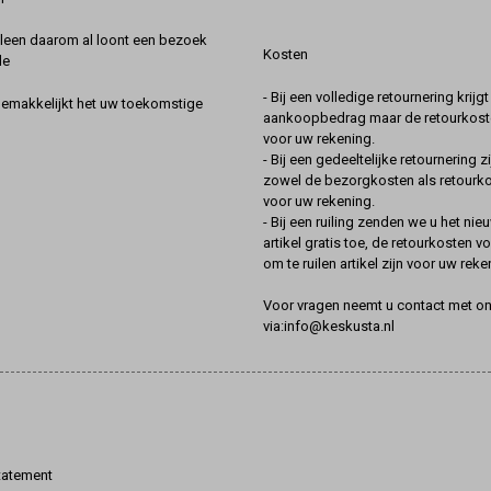
lleen daarom al loont een bezoek
Kosten
de
- Bij een volledige retournering krijg
gemakkelijkt het uw toekomstige
aankoopbedrag maar de retourkoste
voor uw rekening.
- Bij een gedeeltelijke retournering zi
zowel de bezorgkosten als retourk
voor uw rekening.
- Bij een ruiling zenden we u het nie
artikel gratis toe, de retourkosten v
om te ruilen artikel zijn voor uw reke
Voor vragen neemt u contact met o
via:info@keskusta.nl
tatement