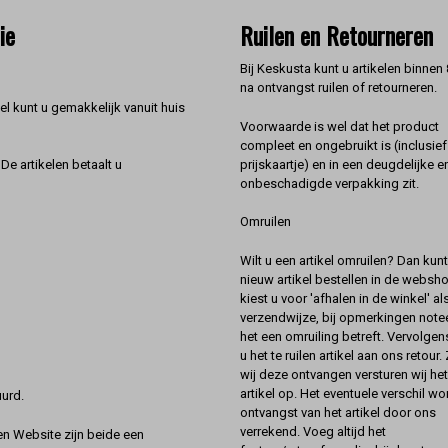
ie
Ruilen en Retourneren
Bij Keskusta kunt u artikelen binnen
na ontvangst ruilen of retourneren.
l kunt u gemakkelijk vanuit huis
Voorwaarde is wel dat het product
compleet en ongebruikt is (inclusief
prijskaartje) en in een deugdelijke e
De artikelen betaalt u
onbeschadigde verpakking zit.
Omruilen
Wilt u een artikel omruilen? Dan kun
nieuw artikel bestellen in de websh
kiest u voor 'afhalen in de winkel' al
verzendwijze, bij opmerkingen notee
het een omruiling betreft. Vervolgen
u het te ruilen artikel aan ons retour.
wij deze ontvangen versturen wij he
artikel op. Het eventuele verschil wor
urd.
ontvangst van het artikel door ons
verrekend. Voeg altijd het
 Website zijn beide een