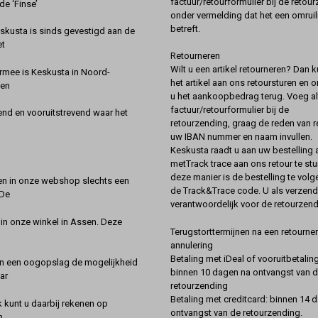
factuur/retourformulier bij de retou
de ‘Finse’
onder vermelding dat het een omruil
betreft.
kusta is sinds gevestigd aan de
et
Retourneren
Wilt u een artikel retourneren? Dan k
rmee is Keskusta in Noord-
het artikel aan ons retoursturen en 
een
u het aankoopbedrag terug. Voeg alt
factuur/retourformulier bij de
nd en vooruitstrevend waar het
retourzending, graag de reden van r
uw IBAN nummer en naam invullen.
Keskusta raadt u aan uw bestelling a
metTrack trace aan ons retour te stu
deze manier is de bestelling te vol
en in onze webshop slechts een
de Track&Trace code. U als verzend
 De
verantwoordelijk voor de retourzend
 in onze winkel in Assen. Deze
Terugstorttermijnen na een retourner
annulering
Betaling met iDeal of vooruitbetaling
in een oogopslag de mogelijkheid
binnen 10 dagen na ontvangst van 
ar
retourzending
Betaling met creditcard: binnen 14 
k kunt u daarbij rekenen op
ontvangst van de retourzending.
n