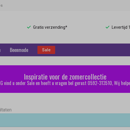
es
Gratis verzending*
Levertijd
n
Beenmode
Sale
Inspiratie voor de zomercollectie
 vind u onder Sale en heeft u vragen bel gerust 0592-313510, Wij helpe
ltaten