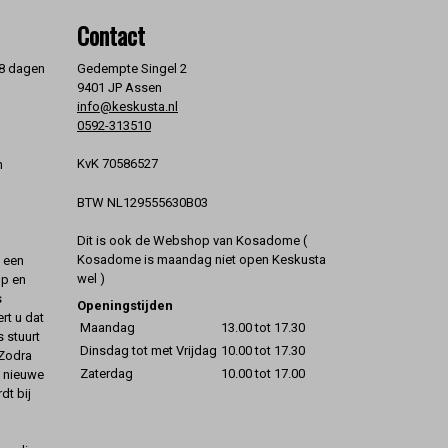
Contact
 8 dagen
Gedempte Singel 2
9401 JP Assen
info@keskusta.nl
0592-313510
KvK 70586527
n
BTW NL129555630B03
Dit is ook de Webshop van Kosadome (
Kosadome is maandag niet open Keskusta
t een
wel )
op en
s
Openingstijden
rt u dat
Maandag
13.00 tot 17.30
s stuurt
Dinsdag tot met Vrijdag
10.00 tot 17.30
 Zodra
Zaterdag
10.00 tot 17.00
t nieuwe
dt bij