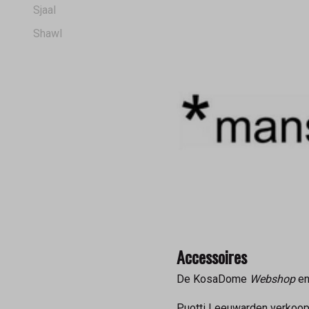
Sjaal
Shawl
Accessoires
De KosaDome
Webshop
en
Puotti Leeuwarden verkoo