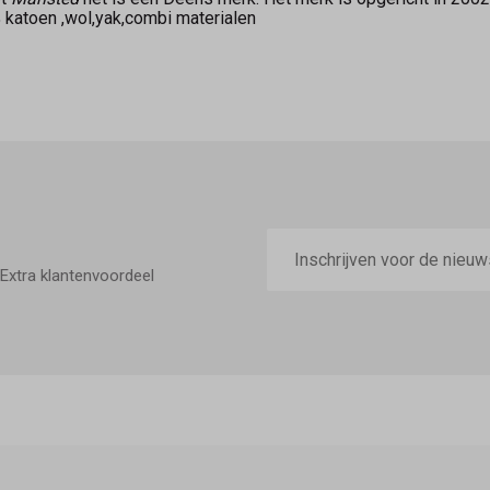
0% katoen ,wol,yak,combi materialen
E-
mailadres
Extra klantenvoordeel