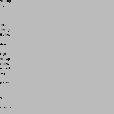
rzending
ing
unt u
ontvangt
ijd het
etour,
ltijd
ren. Op
gen met
er bent
ing.
ing of
:
de
dagen na