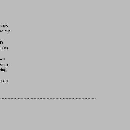
t u uw
n zijn
jn
osten
uwe
oor het
ning.
ns op