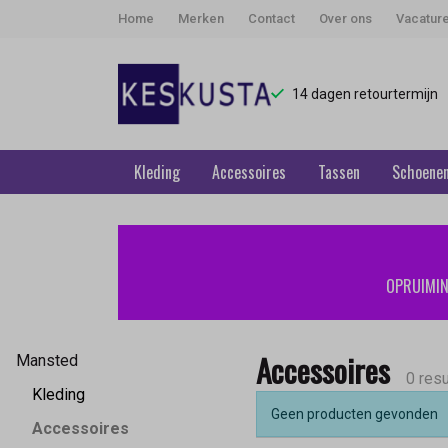
Home
Merken
Contact
Over ons
Vacatur
14 dagen retourtermijn
Kleding
Accessoires
Tassen
Schoene
Accessoires
-
OPRUIMING
Keskusta
Accessoires
Mansted
0 resu
Kleding
Geen producten gevonden
Accessoires