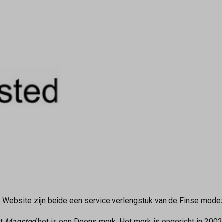
 Website zijn beide een service verlengstuk van de Finse mod
pt
Mansted
het is een Deens merk. Het merk is opgericht in 2002