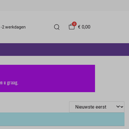
0
€ 0,00
 1-2 werkdagen
n u graag.