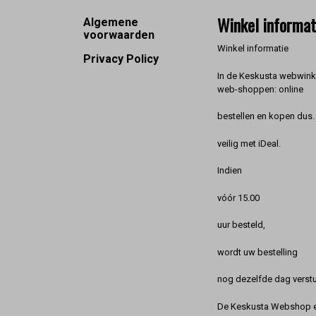
Footer
Winkel informat
Algemene
voorwaarden
Winkel informatie
Privacy Policy
In de Keskusta webwinke
web-shoppen: online
bestellen en kopen dus. 
veilig met iDeal.
Indien
vóór 15.00
uur besteld,
wordt uw bestelling
nog dezelfde dag verstu
De Keskusta Webshop en