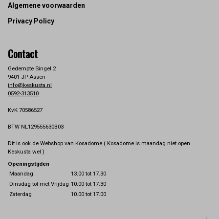
Footer
Algemene voorwaarden
Privacy Policy
Contact
Gedempte Singel 2
9401 JP Assen
info@keskusta.nl
0592-313510
KvK 70586527
BTW NL129555630B03
Dit is ook de Webshop van Kosadome ( Kosadome is maandag niet open
Keskusta wel )
Openingstijden
Maandag
13.00 tot 17.30
Dinsdag tot met Vrijdag
10.00 tot 17.30
Zaterdag
10.00 tot 17.00