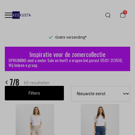
0
Gratis verzending*
L
7/8
Inspiratie voor de zomercollectie
-
OPRUIMING vind u onder Sale en heeft u vragen bel gerust 0592-313510,
Wij helpen u graag.
Keskusta
7/8
60 resultaten
Filters