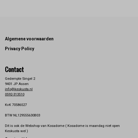
Footer
Algemene voorwaarden
Privacy Policy
Contact
Gedempte Singel 2
9401 JP Assen
info@keskusta.nl
0592-313510
KvK 70586527
BTW NL129555630B03
Dit is ook de Webshop van Kosadome ( Kosadome is maandag niet open
Keskusta wel )