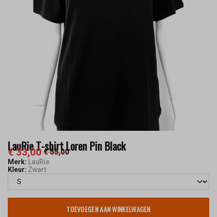
Keskusta
LauRie T-shirt Loren Pin Black
€ 33,00
€ 55,00
Merk:
LauRie
Kleur:
Zwart
TOEVOEGEN AAN WINKELWAGEN