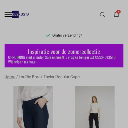
0
Gratis verzending*
LauRie
Inspiratie voor de zomercollectie
Broek
OPRUIMING vind u onder Sale en heeft u vragen bel gerust 0592-313510,
Wij helpen u graag.
Taylor
Home
LauRie Broek Taylor Regular Capri
Regular
Capri
-
Keskusta