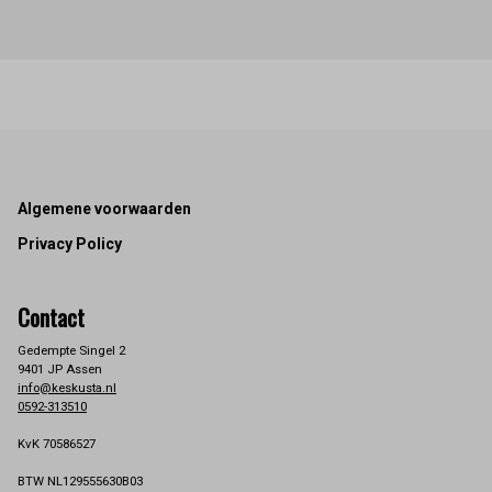
Footer
Algemene voorwaarden
Privacy Policy
Contact
Gedempte Singel 2
9401 JP Assen
info@keskusta.nl
0592-313510
KvK 70586527
BTW NL129555630B03