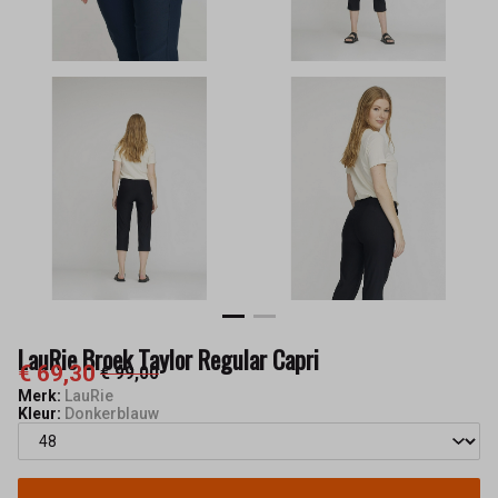
LauRie Broek Taylor Regular Capri
€ 69,30
€ 99,00
Merk:
LauRie
Kleur:
Donkerblauw