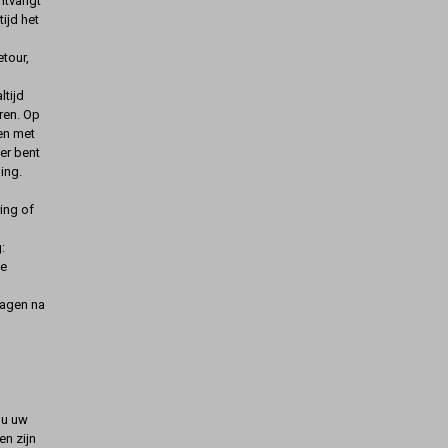
ontvangt
ijd het
etour,
ltijd
ren. Op
gen met
er bent
ing.
ing of
:
de
dagen na
t u uw
n zijn