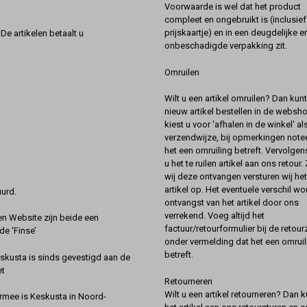
Voorwaarde is wel dat het product
compleet en ongebruikt is (inclusief
prijskaartje) en in een deugdelijke e
De artikelen betaalt u
onbeschadigde verpakking zit.
Omruilen
Wilt u een artikel omruilen? Dan kun
nieuw artikel bestellen in de websh
kiest u voor 'afhalen in de winkel' al
verzendwijze, bij opmerkingen notee
het een omruiling betreft. Vervolgen
u het te ruilen artikel aan ons retour.
wij deze ontvangen versturen wij he
artikel op. Het eventuele verschil wor
urd.
ontvangst van het artikel door ons
verrekend. Voeg altijd het
 Website zijn beide een
factuur/retourformulier bij de retou
de ‘Finse’
onder vermelding dat het een omruil
betreft.
kusta is sinds gevestigd aan de
et
Retourneren
Wilt u een artikel retourneren? Dan k
rmee is Keskusta in Noord-