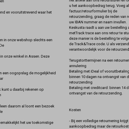
het artikel aan ons retoursturen en 
een
u het aankoopbedrag terug. Voeg alt
factuur/retourformulier bij de
nd en vooruitstrevend waar het
retourzending, graag de reden van r
uw IBAN nummer en naam invullen.
Keskusta raadt u aan uw bestelling a
metTrack trace aan ons retour te stu
deze manier is de bestelling te vol
en in onze webshop slechts een
de Track&Trace code. U als verzend
 De
verantwoordelijk voor de retourzend
 in onze winkel in Assen. Deze
Terugstorttermijnen na een retourner
annulering
Betaling met iDeal of vooruitbetaling
in een oogopslag de mogelijkheid
binnen 10 dagen na ontvangst van 
ar
retourzending
Betaling met creditcard: binnen 14 
k kunt u daarbij rekenen op
ontvangst van de retourzending.
n
lleen daarom al loont een bezoek
Kosten
de
- Bij een volledige retournering krijg
gemakkelijkt het uw toekomstige
aankoopbedrag maar de retourkoste