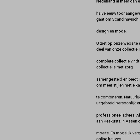
Nederland al meer dan 
halve eeuw toonaangeve
gaat om Scandinavisch
design en mode.
U ziet op onze website 
deel van onze collectie.
complete collectie vindt
collectie is met zorg
samengesteld en biedt 
om meer stijlen met elka
te combineren. Natuurlij
uitgebreid persoonlijk e
professioneel advies. A
aan Keskusta in Assen 
moeite. En mogelijk ver
online keuzes.