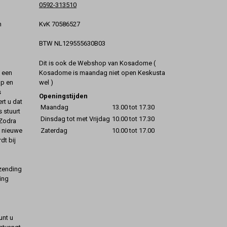
0592-313510
KvK 70586527
n
BTW NL129555630B03
Dit is ook de Webshop van Kosadome (
Kosadome is maandag niet open Keskusta
t een
wel )
op en
s
Openingstijden
rt u dat
Maandag
13.00 tot 17.30
s stuurt
Dinsdag tot met Vrijdag
10.00 tot 17.30
 Zodra
Zaterdag
10.00 tot 17.00
t nieuwe
dt bij
rzending
ing
unt u