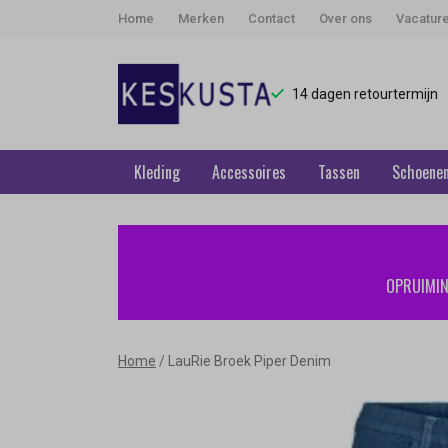
Home
Merken
Contact
Over ons
Vacatur
14 dagen retourtermijn
Kleding
Accessoires
Tassen
Schoene
LauRie
Broek
OPRUIMING
Piper
Denim
Home
LauRie Broek Piper Denim
-