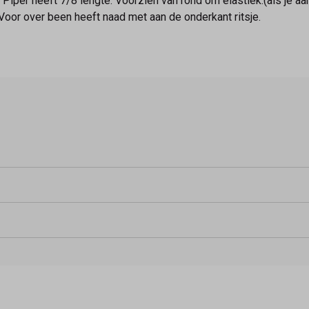
Piper heeft 7/8 lengte. Voorzien van rond om elastiek.(als je aa
 Voor over been heeft naad met aan de onderkant ritsje.