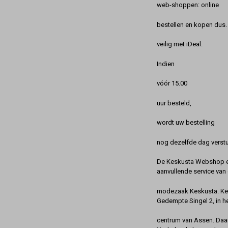
web-shoppen: online
bestellen en kopen dus. 
veilig met iDeal.
Indien
vóór 15.00
uur besteld,
wordt uw bestelling
nog dezelfde dag verstu
De Keskusta Webshop en
aanvullende service van 
modezaak Keskusta. Kes
Gedempte Singel 2, in h
centrum van Assen. Daa