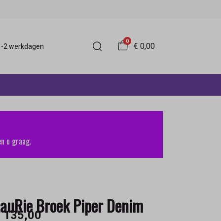
0
€ 0,00
 1-2 werkdagen
n u graag.
auRie Broek Piper Denim
 135,00