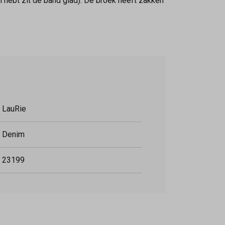
n hebt zit de band glad). De broek heeft zakken
LauRie
Denim
23199