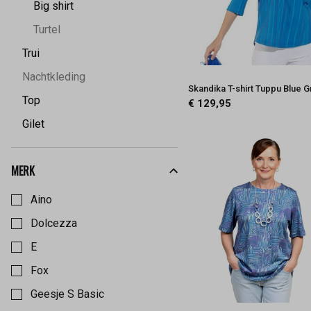
Big shirt
Turtel
Trui
Nachtkleding
Skandika T-shirt Tuppu Blue 
Top
€ 129,95
Gilet
MERK
Kies een Merk om op te filteren
Aino
Dolcezza
E
Fox
Geesje S Basic