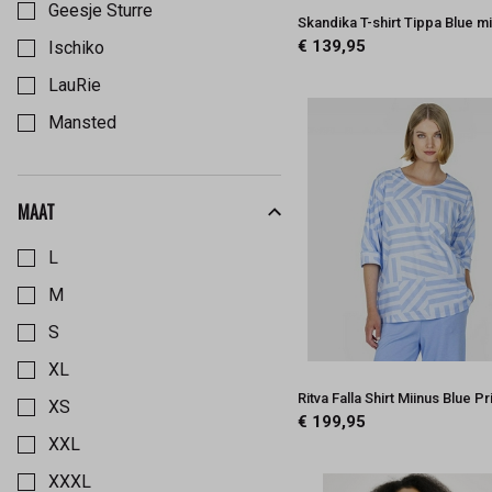
Geesje Sturre
Skandika T-shirt Tippa Blue m
€ 139,95
Ischiko
LauRie
Mansted
Masai
Nanso
MAAT
Kies een Maat om op te filteren
Oska
L
Ritva Falla
M
Skandika
S
XL
Ritva Falla Shirt Miinus Blue Pr
XS
€ 199,95
XXL
XXXL