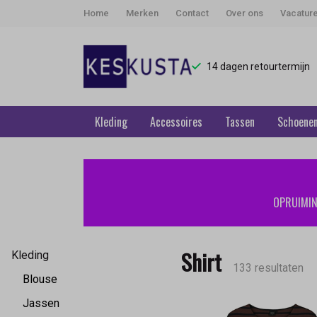
Home
Merken
Contact
Over ons
Vacatur
14 dagen retourtermijn
Kleding
Accessoires
Tassen
Schoene
Shirt
-
OPRUIMING
Keskusta
Shirt
Kleding
133 resultaten
Blouse
Jassen