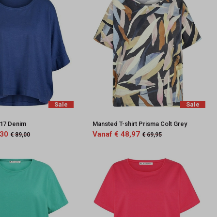
Sale
Sale
617 Denim
Mansted T-shirt Prisma Colt Grey
,30
Vanaf € 48,97
€ 89,00
€ 69,95