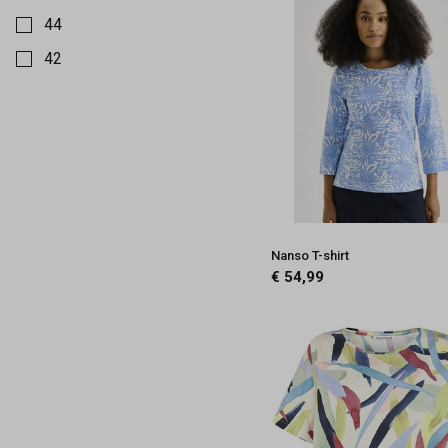
44
42
40
38
36
5
4
Nanso T-shirt
3
€ 54,99
2
1
0