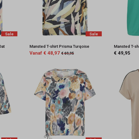
Sale
Sale
Oat
Mansted T-shirt Prisma Turqoise
Mansted T-sh
Vanaf € 48,97
€ 49,95
€ 69,95