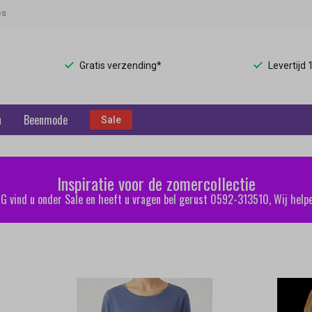
es
Gratis verzending*
Levertijd
n
Beenmode
Sale
Inspiratie voor de zomercollectie
 vind u onder Sale en heeft u vragen bel gerust 0592-313510, Wij helpe