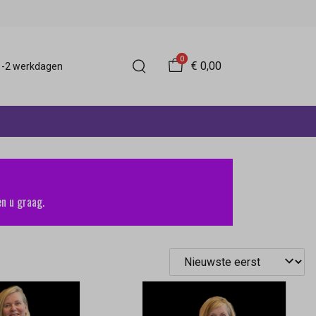
0
€ 0,00
 1-2 werkdagen
n u graag.