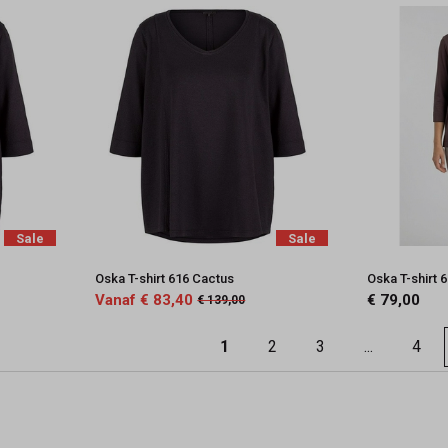
Sale
Sale
Oska T-shirt 616 Cactus
Oska T-shirt 
Vanaf € 83,40
€ 79,00
€ 139,00
1
2
3
...
4