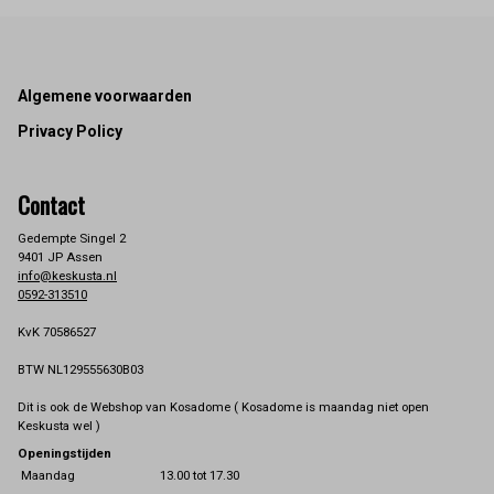
Footer
Algemene voorwaarden
Privacy Policy
Contact
Gedempte Singel 2
9401 JP Assen
info@keskusta.nl
0592-313510
KvK 70586527
BTW NL129555630B03
Dit is ook de Webshop van Kosadome ( Kosadome is maandag niet open
Keskusta wel )
Openingstijden
Maandag
13.00 tot 17.30