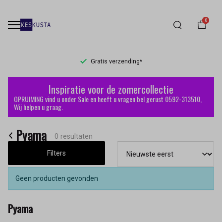
0
Gratis verzending*
Pyama
Inspiratie voor de zomercollectie
-
OPRUIMING vind u onder Sale en heeft u vragen bel gerust 0592-313510,
Wij helpen u graag.
Keskusta
Pyama
0 resultaten
Filters
Geen producten gevonden
Pyama