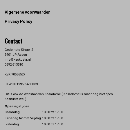
Footer
Algemene voorwaarden
Privacy Policy
Contact
Gedempte Singel 2
9401 JP Assen
info@keskusta.nl
0592-313510
KvK 70586527
BTW NL129555630B03
Dit is ook de Webshop van Kosadome ( Kosadome is maandag niet open
Keskusta wel )
Openingstijden
Maandag
13.00 tot 17.30
Dinsdag tot met Vrijdag
10.00 tot 17.30
Zaterdag
10.00 tot 17.00