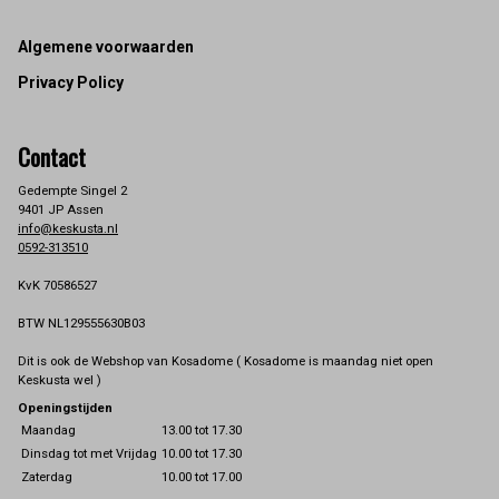
Footer
Algemene voorwaarden
Privacy Policy
Contact
Gedempte Singel 2
9401 JP Assen
info@keskusta.nl
0592-313510
KvK 70586527
BTW NL129555630B03
Dit is ook de Webshop van Kosadome ( Kosadome is maandag niet open
Keskusta wel )
Openingstijden
Maandag
13.00 tot 17.30
Dinsdag tot met Vrijdag
10.00 tot 17.30
Zaterdag
10.00 tot 17.00