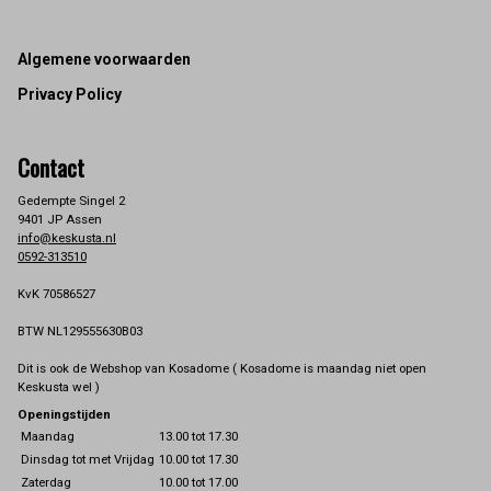
Footer
Algemene voorwaarden
Privacy Policy
Contact
Gedempte Singel 2
9401 JP Assen
info@keskusta.nl
0592-313510
KvK 70586527
BTW NL129555630B03
Dit is ook de Webshop van Kosadome ( Kosadome is maandag niet open
Keskusta wel )
Openingstijden
Maandag
13.00 tot 17.30
Dinsdag tot met Vrijdag
10.00 tot 17.30
Zaterdag
10.00 tot 17.00