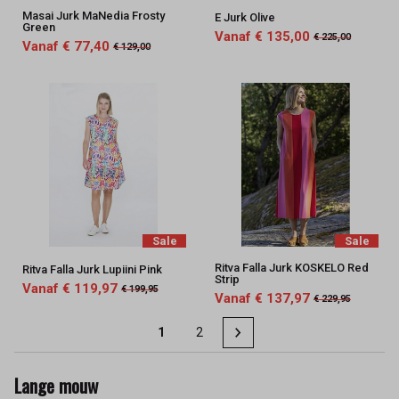
Masai Jurk MaNedia Frosty
E Jurk Olive
Green
Vanaf € 135,00
€ 225,00
Vanaf € 77,40
€ 129,00
Sale
Sale
Ritva Falla Jurk KOSKELO Red
Ritva Falla Jurk Lupiini Pink
Strip
Vanaf € 119,97
€ 199,95
Vanaf € 137,97
€ 229,95
1
2
Lange mouw