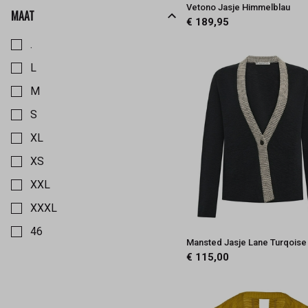
Ritva Falla
Vetono Jasje Himmelblau
MAAT
€ 189,95
Kies een Maat om op te filteren
Skandika
.
Trine Kryger
L
Vetono
M
S
XL
XS
XXL
XXXL
46
Mansted Jasje Lane Turqoise
44
€ 115,00
42
40