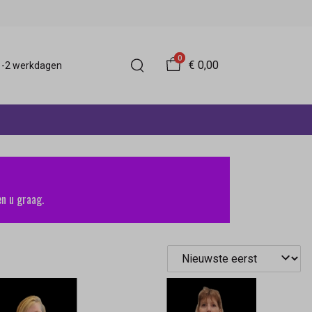
0
€ 0,00
 1-2 werkdagen
n u graag.