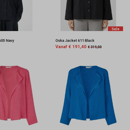
Sale
605 Navy
Oska Jacket 611 Black
Vanaf € 191,40
€ 319,00