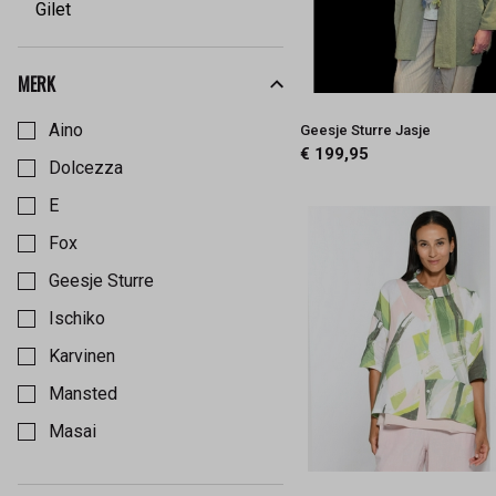
Gilet
MERK
Kies een Merk om op te filteren
Aino
Geesje Sturre Jasje
€ 199,95
Dolcezza
E
Fox
Geesje Sturre
Ischiko
Karvinen
Mansted
Masai
Oska