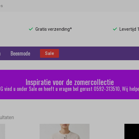
es
Gratis verzending*
Levertijd
n
Beenmode
Sale
Inspiratie voor de zomercollectie
 vind u onder Sale en heeft u vragen bel gerust 0592-313510, Wij helpe
ultaten