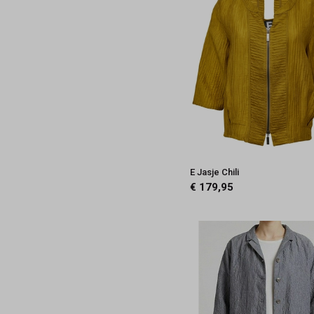
38
36
4
3
2
1
0
E Jasje Chili
€ 179,95