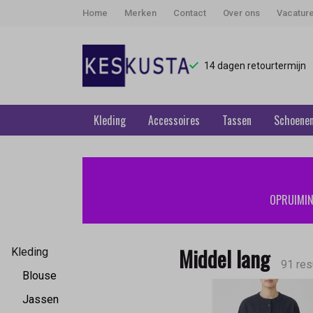
Home
Merken
Contact
Over ons
Vacatur
14 dagen retourtermijn
Kleding
Accessoires
Tassen
Schoene
Middel
lang
OPRUIMING
-
Keskusta
Middel lang
Kleding
91 res
Blouse
Jassen