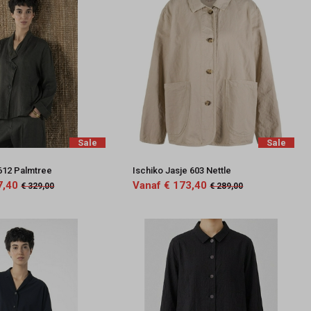
Sale
Sale
612 Palmtree
Ischiko Jasje 603 Nettle
7,40
Vanaf € 173,40
€ 329,00
€ 289,00